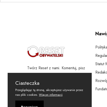
Nawi
Polityk
Regula
Statut 
Twórz Reset z nami. Komentuj, pisz
Redakc
i wspieraj
Rozwój
Ciasteczka
Fundato
Przeglądając tą stronę, akceptujesz używanie przez
nas pliki cookies.
Więcej informacji