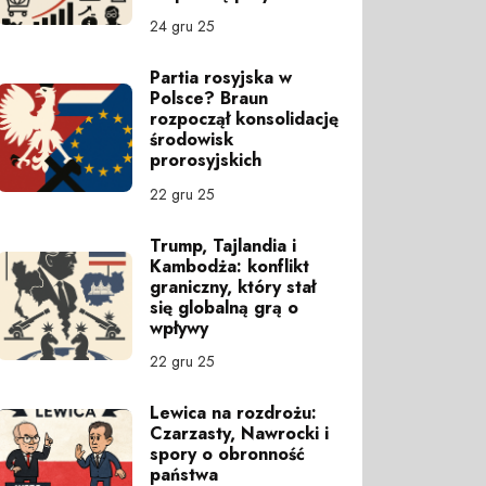
24 gru 25
Partia rosyjska w
Polsce? Braun
rozpoczął konsolidację
środowisk
prorosyjskich
22 gru 25
Trump, Tajlandia i
Kambodża: konflikt
graniczny, który stał
się globalną grą o
wpływy
22 gru 25
Lewica na rozdrożu:
Czarzasty, Nawrocki i
spory o obronność
państwa