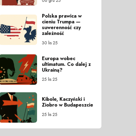
06 gru 25
Polska prawica w
cieniu Trumpa —
suwerenność czy
zależność
30 lis 25
Europa wobec
ultimatum. Co dalej z
Ukrainą?
25 lis 25
Kibole, Kaczyński i
Ziobro w Budapeszcie
25 lis 25