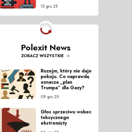
15 gru 25
Polexit News
ZOBACZ WSZYSTKIE
Rozejm, który nie daje
pokoju. Co naprawdę
oznacza „plan
Trumpa” dla Gazy?
09 gru 25
Głos sprzeciwu wobec
toksycznego
ekstremisty