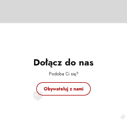
Dołącz do nas
Podoba Ci się?
Obywateluj z nami