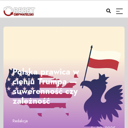
Polska prawica w
cieniu Trumpa —
suwerenność czy
zależność
Redakcja