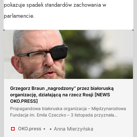
pokazuje spadek standardów zachowania w
parlamencie.
Grzegorz Braun „nagrodzony” przez białoruską
organizację, działającą na rzecz Rosji [NEWS
OKO.PRESS]
Propagandowa białoruska organizacja – Międzynarodowa
Fundacja im. Emila Czeczko – 3 listopada przyznała
„Nagrody Pokoju i Praw Człowieka”. Jednym z laureatów
został polski polityk Grzegorz Braun.
OKO.press
Anna Mierzyńska