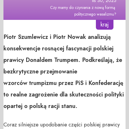
lis 30, 2025
Czy mamy do czynienia z nową formą 
politycznego wasalizmu?
kraj
Piotr Szumlewicz i Piotr Nowak analizują
konsekwencje rosnącej fascynacji polskiej
prawicy Donaldem Trumpem. Podkreślają, że
bezkrytyczne przejmowanie
wzorców trumpizmu przez PiS i Konfederację
to realne zagrożenie dla skuteczności polityki
opartej o polską racji stanu.
Coraz silniejsze upodobanie części polskiej prawicy