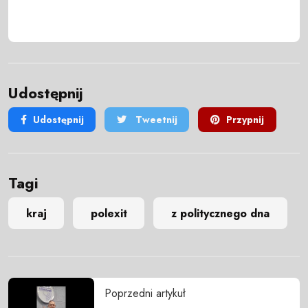
Udostępnij
Udostępnij
Tweetnij
Przypnij
Tagi
kraj
polexit
z politycznego dna
Poprzedni artykuł