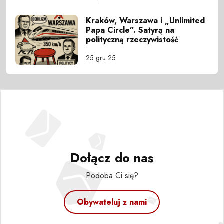
Kraków, Warszawa i „Unlimited
Papa Circle”. Satyrą na
polityczną rzeczywistość
25 gru 25
Dołącz do nas
Podoba Ci się?
Obywateluj z nami