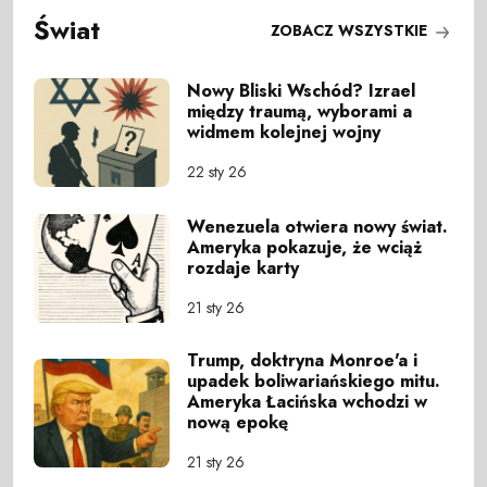
Świat
ZOBACZ WSZYSTKIE
Nowy Bliski Wschód? Izrael
między traumą, wyborami a
widmem kolejnej wojny
22 sty 26
Wenezuela otwiera nowy świat.
Ameryka pokazuje, że wciąż
rozdaje karty
21 sty 26
Trump, doktryna Monroe'a i
upadek boliwariańskiego mitu.
Ameryka Łacińska wchodzi w
nową epokę
21 sty 26