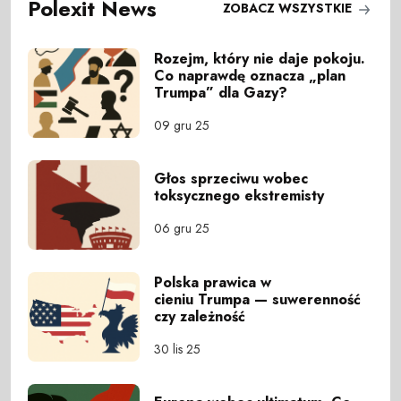
Polexit News
ZOBACZ WSZYSTKIE
Rozejm, który nie daje pokoju.
Co naprawdę oznacza „plan
Trumpa” dla Gazy?
09 gru 25
Głos sprzeciwu wobec
toksycznego ekstremisty
06 gru 25
Polska prawica w
cieniu Trumpa — suwerenność
czy zależność
30 lis 25