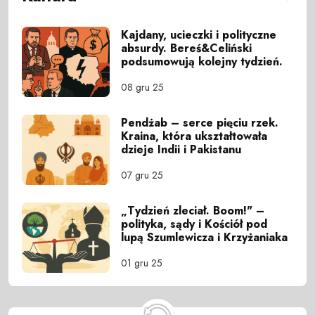
Kajdany, ucieczki i polityczne
absurdy. Bereś&Celiński
podsumowują kolejny tydzień.
08 gru 25
Pendżab – serce pięciu rzek.
Kraina, która ukształtowała
dzieje Indii i Pakistanu
07 gru 25
„Tydzień zleciał. Boom!" –
polityka, sądy i Kościół pod
lupą Szumlewicza i Krzyżaniaka
01 gru 25