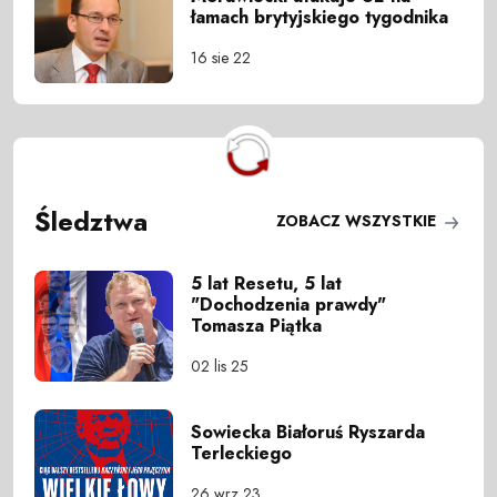
łamach brytyjskiego tygodnika
16 sie 22
Śledztwa
ZOBACZ WSZYSTKIE
5 lat Resetu, 5 lat
"Dochodzenia prawdy"
Tomasza Piątka
02 lis 25
Sowiecka Białoruś Ryszarda
Terleckiego
26 wrz 23