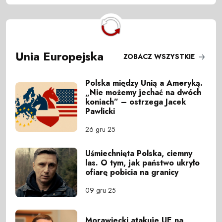
Unia Europejska
ZOBACZ WSZYSTKIE
Polska między Unią a Ameryką.
„Nie możemy jechać na dwóch
koniach” – ostrzega Jacek
Pawlicki
26 gru 25
Uśmiechnięta Polska, ciemny
las. O tym, jak państwo ukryło
ofiarę pobicia na granicy
09 gru 25
Morawiecki atakuje UE na