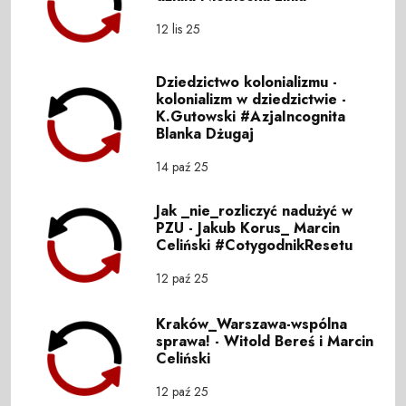
12 lis 25
Dziedzictwo kolonializmu -
kolonializm w dziedzictwie -
K.Gutowski #AzjaIncognita
Blanka Dżugaj
14 paź 25
Jak _nie_rozliczyć nadużyć w
PZU - Jakub Korus_ Marcin
Celiński #CotygodnikResetu
12 paź 25
Kraków_Warszawa-wspólna
sprawa! - Witold Bereś i Marcin
Celiński
12 paź 25