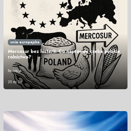
unia europejska
Mercosur bez histerii. Co naprawdę czeka polskie
rolnictwo?
Redakcja
25 sty 26