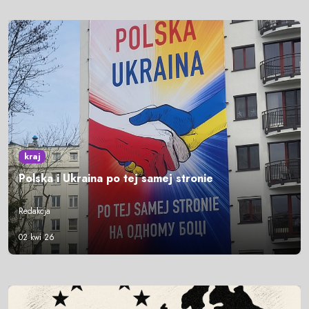
kraj
Polska i Ukraina po tej samej stronie
Redakcja
02 kwi 26