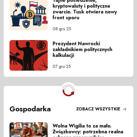
Tajne posiedzenie,
kryptowaluty i polityczne
zwarcie. Tusk otwiera nowy
front sporu
08 gru 25
Prezydent Nawrocki
zakładnikiem politycznych
kalkulacji
07 gru 25
Gospodarka
ZOBACZ WSZYSTKIE
Wolna Wigilia to za mało.
Związkowcy: potrzebna realna