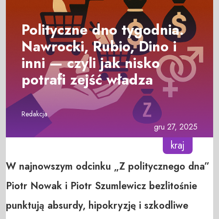
Polityczne dno tygodnia.
Nawrocki, Rubio, Dino i
inni — czyli jak nisko
potrafi zejść władza
Redakcja
gru 27, 2025
kraj
W najnowszym odcinku „Z politycznego dna”
Piotr Nowak i Piotr Szumlewicz bezlitośnie
punktują absurdy, hipokryzję i szkodliwe