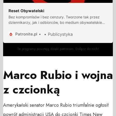
Reset Obywatelski
Bez kompromisów i bez cenzury. Tworzone tak przez
dziennikarzy, jak i odbiorców, bo medium obywatelskie
musi być interaktywne. Burzymy czwartą ścianę między
dziennikarzami a odbiorcami.
Patronite.pl
Publicystyka
Te programy powstają dzięki patronom. Dołącz do nich!
Marco Rubio i wojna
z czcionką
Amerykański senator Marco Rubio triumfalnie ogłosił
powrót administracji USA do czcionki Times New