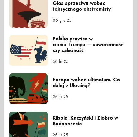
Głos sprzeciwu wobec
toksycznego ekstremisty
06 gru 25
Polska prawica w
cieniu Trumpa — suwerenność
czy zależność
30 lis 25
Europa wobec ultimatum. Co
dalej z Ukrainą?
25 lis 25
Kibole, Kaczyński i Ziobro w
Budapeszcie
25 lis 25