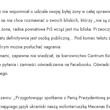
nie wspomniał o udziale swojej byłej żony w całej sprawi
 że nie chce rozmawiać o swoich bliskich, którzy „nie są
 żona, radna powiatowa PiS wciąż jest mu bliska. Przeoczy
tu definitywnie jest osobą publiczną... Pod koniec tekst
tórym można posłuchać nagrania.
 nami, zapewne nie wiedział, że kierownictwo Centrum K
e pytania i zamieści oświadczenie na Facebooku. Oświadc
iego.
czeniu: „Przygotowując spotkanie z Panią Prezydentową 
nającego język ukraiński naszą wolontariuszkę Mecenas E