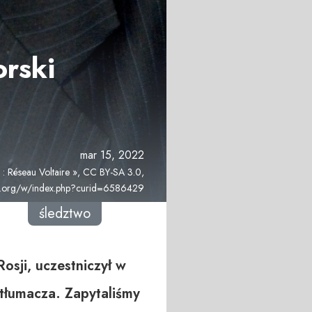
orski
mar 15, 2022
 : Réseau Voltaire », CC BY-SA 3.0,
ia.org/w/index.php?curid=6586429
śledztwo
osji, uczestniczył w
 tłumacza. Zapytaliśmy