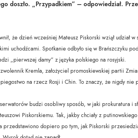
 tego doszło. „Przypadkiem” – odpowiedział. Pr
nił, że dzień wcześniej Mateusz Piskorski wziął udział w 
kimi uchodźcami. Spotkanie odbyło się w Brańszczyku po
dzi „pierwszej damy” z języka polskiego na rosyjski.
 zwolennik Kremla, założyciel promoskiewskiej partii Zmia
zpiegostwo na rzecz Rosji i Chin. To znaczy, że nigdy nie 
serwatorów budzi osobliwy sposób, w jaki prokuratura i 
uszowi Piskorskiemu. Tak, jakby chciały z putinowskiego 
 przedstawiono dopiero po tym, jak Piskorski przesiedzia
. Wyrok dotąd nie zapadł...