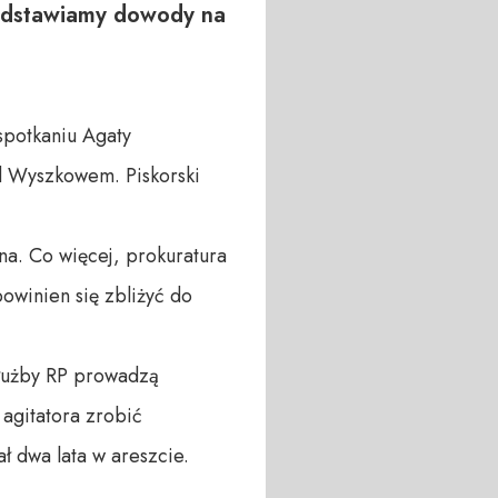
zedstawiamy dowody na
spotkaniu Agaty
d Wyszkowem. Piskorski
na. Co więcej, prokuratura
powinien się zbliżyć do
służby RP prowadzą
agitatora zrobić
ł dwa lata w areszcie.