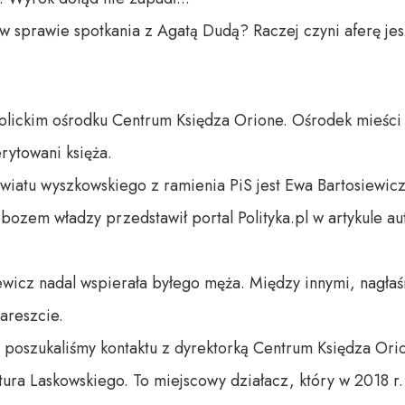
 w sprawie spotkania z Agatą Dudą? Raczej czyni aferę je
tolickim ośrodku Centrum Księdza Orione. Ośrodek mieści
ytowani księża.
owiatu wyszkowskiego z ramienia PiS jest Ewa Bartosiewicz
obozem władzy przedstawił portal Polityka.pl w artykule a
wicz nadal wspierała byłego męża. Między innymi, nagłaśn
 areszcie.
, poszukaliśmy kontaktu z dyrektorką Centrum Księdza Ori
tura Laskowskiego. To miejscowy działacz, który w 2018 r.