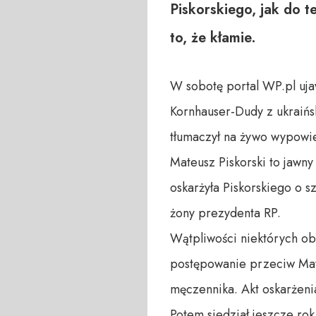
Piskorskiego, jak do
to, że kłamie.
W sobotę portal WP.pl ujaw
Kornhauser-Dudy z ukraińs
tłumaczył na żywo wypowie
Mateusz Piskorski to jawny
oskarżyła Piskorskiego o s
żony prezydenta RP.
Wątpliwości niektórych ob
postępowanie przeciw Mate
męczennika. Akt oskarżenia
Potem siedział jeszcze rok