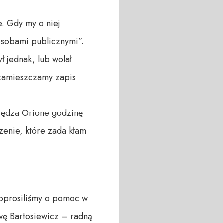
e. Gdy my o niej
 osobami publicznymi”.
ł jednak, lub wolał
u zamieszczamy zapis
siędza Orione godzinę
zenie, które zada kłam
poprosiliśmy o pomoc w
wę Bartosiewicz – radną