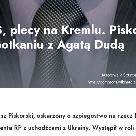
S, plecy na Kremlu. Pisk
potkaniu z Agatą Dudą
Autorstwa « Source
https://commons.wikimed
z Piskorski, oskarżony o szpiegostwo na rzecz R
enta RP z uchodźcami z Ukrainy. Wystąpił w roli