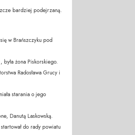
szcze bardziej podejrzaną.
 się w Brańszczyku pod
, była żona Piskorskiego.
utorstwa Radosława Grucy i
iała starania o jego
one, Danutą Laskowską.
 startował do rady powiatu