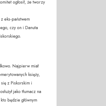
itet ogłosił, że tworzy
ę z eks-państwem
iego, czy on i Danuta
iskorskiego.
adkowo. Najpierw miał
 emerytowanych księży,
się z Piskorskim i
służył jako tłumacz na
, kto będzie głównym