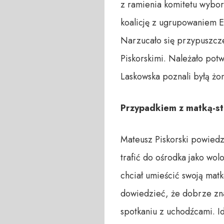
z ramienia komitetu wybo
koalicję z ugrupowaniem E
Narzucało się przypuszcze
Piskorskimi. Należało pot
Laskowska poznali byłą żo
Przypadkiem z matką-st
Mateusz Piskorski powiedz
trafić do ośrodka jako wo
chciał umieścić swoją matk
dowiedzieć, że dobrze zna
spotkaniu z uchodźcami. I