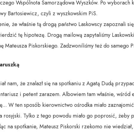
rczego Wspólnota Samorządowa Wyszków. Po wyborach kom
wy Bartosiewicz, czyli z wyszkowskim PiS.
nie, że właśnie tą drogą państwo Laskowscy zapoznali si
wierdzić tę hipotezę. Drogą mailową zapytaliśmy Laskowsk
nę Mateusza Piskorskiego. Zadzwoniliśmy też do samego P
aruszką
iał nam, że znalazł się na spotkaniu z Agatą Dudą przyp
lontariusz i petent zarazem. Albowiem tam właśnie, wśród
ę... W ten sposób kierownictwo ośrodka miało zaznajomić 
 rosyjski. Tylko z tego powodu miało go poprosić, żeby po
dąc na spotkanie, Mateusz Piskorski rzekomo nie wiedział