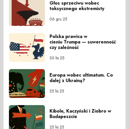
Głos sprzeciwu wobec
toksycznego ekstremisty
06 gru 25
Polska prawica w
cieniu Trumpa — suwerenność
czy zależność
30 lis 25
Europa wobec ultimatum. Co
dalej z Ukrainą?
25 lis 25
Kibole, Kaczyński i Ziobro w
Budapeszcie
25 lis 25