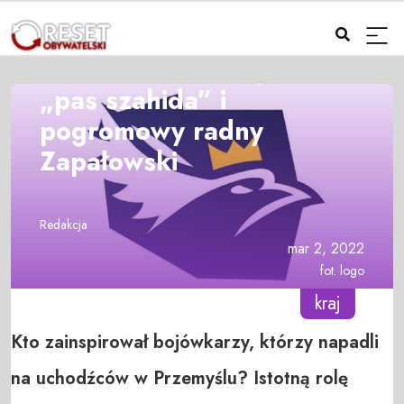
Przemoc w Przemyślu,
„pas szahida” i
pogromowy radny
Zapałowski
Redakcja
mar 2, 2022
fot. logo
kraj
Kto zainspirował bojówkarzy, którzy napadli
na uchodźców w Przemyślu? Istotną rolę