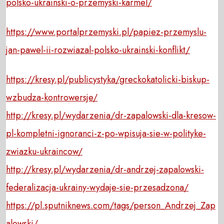
polsko-ukrainski-o-przemyski-karmel/
https://www.portalprzemyski.pl/papiez-przemyslu-
jan-pawel-ii-rozwiazal-polsko-ukrainski-konflikt/
https://kresy.pl/publicystyka/greckokatolicki-biskup-
wzbudza-kontrowersje/
http://kresy.pl/wydarzenia/dr-zapalowski-dla-kresow-
pl-kompletni-ignoranci-z-po-wpisuja-sie-w-polityke-
zwiazku-ukraincow/
http://kresy.pl/wydarzenia/dr-andrzej-zapalowski-
federalizacja-ukrainy-wydaje-sie-przesadzona/
https://pl.sputniknews.com/tags/person_Andrzej_Zap
alowski/