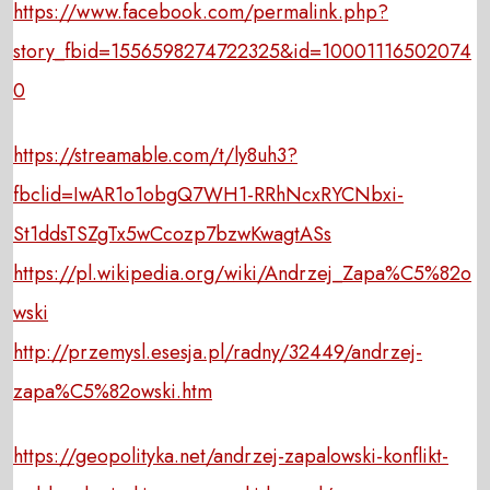
https://www.facebook.com/permalink.php?
story_fbid=1556598274722325&id=10001116502074
0
https://streamable.com/t/ly8uh3?
fbclid=IwAR1o1obgQ7WH1-RRhNcxRYCNbxi-
St1ddsTSZgTx5wCcozp7bzwKwagtASs
https://pl.wikipedia.org/wiki/Andrzej_Zapa%C5%82o
wski
http://przemysl.esesja.pl/radny/32449/andrzej-
zapa%C5%82owski.htm
https://geopolityka.net/andrzej-zapalowski-konflikt-