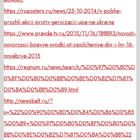
https://ruposters.ru/news/25-10-2014/v-polshe-
proshli-akcii-protiv-geroizacii-upa-na-ukraine
https://www.pravda-tv.ru/2015/11/16/188893/novosti-
novorossii-boevye-svodki-ot-opolcheniya-dnr-i-lnr-16-
noyabrya-2015
https://regnum.ru/news/search/%D0%97%D0%B0%D
0%BF%D0%B0%D0%BB%D0%BE%D0%B2%D1%81%
D0%BA%D0%B8%D0%B9.html
http://newsbalt.ru/?
s=%22%D0%90%D0%BD%D0%B4%D0%B6%D0%B5
%D0%B9+%D0%97%D0%B0%D0%BF%D0%B0%D0%
BB%D0%BE%D0%B2%D1%81%D0%BA%D0%B8%22