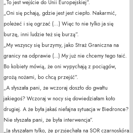
„To jest wejście do Unii Europejskiej”.
„Oni się pchają, gdzie jest jest ciepło. Nakarmić,
poleżeć i się ogrzać (…) Więc to nie tylko ja się
burzę, inni ludzie też się burzą”.
„My wszyscy się burzymy, jako Straż Graniczna na
granicy na odprawie (...) My już nie chcemy tego taić.
Bo kobiety mówią, że oni wypychają z pociągów,
grożą nożami, bo chcą przejść”.
„A słyszała pani, że wczoraj doszło do gwałtu
jakiegoś? Wczoraj w nocy się dowiedziałam koło
drugiej. A że była jakaś niefajna sytuacja w Biedronce?
Nie słyszała pani, że była interwencja”.
„Ja słyszałam tylko, że przyjechała na SOR czarnoskóra