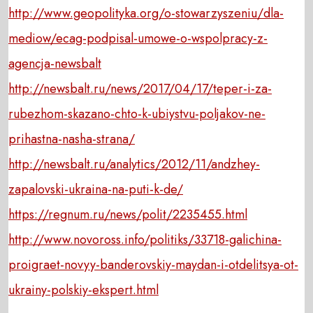
http://www.geopolityka.org/o-stowarzyszeniu/dla-
mediow/ecag-podpisal-umowe-o-wspolpracy-z-
agencja-newsbalt
http://newsbalt.ru/news/2017/04/17/teper-i-za-
rubezhom-skazano-chto-k-ubiystvu-poljakov-ne-
prihastna-nasha-strana/
http://newsbalt.ru/analytics/2012/11/andzhey-
zapalovski-ukraina-na-puti-k-de/
https://regnum.ru/news/polit/2235455.html
http://www.novoross.info/politiks/33718-galichina-
proigraet-novyy-banderovskiy-maydan-i-otdelitsya-ot-
ukrainy-polskiy-ekspert.html