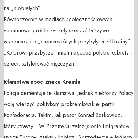
na „niebiałych”
Równocześnie w mediach społecznościowych
anonimowe profile zaczęły szerzyć fałszywe
wiadomości o „ciemnoskórych przybyłych z Ukrainy”.
„Kolorowi przybysze” mieli napadać polskie kobiety i
dzieci, sztyletować mężczyzn...
Kłamstwa spod znaku Kremla
Policja dementuje te kłamstwa. Jednak niektórzy Polacy
wolą wierzyć politykom prokremlowskiej partii
Konfederacja. Takim, jak poseł Konrad Berkowicz,
który straszy: „W Przemyślu zatrzęsienie imigrantów
spoza Europy. Atakują kobiety. Sprzedawca w jednym