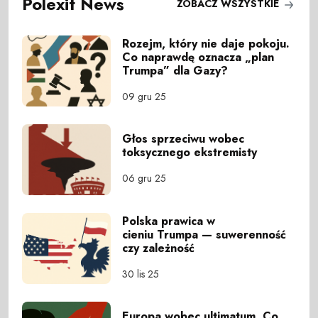
Polexit News
ZOBACZ WSZYSTKIE
Rozejm, który nie daje pokoju.
Co naprawdę oznacza „plan
Trumpa” dla Gazy?
09 gru 25
Głos sprzeciwu wobec
toksycznego ekstremisty
06 gru 25
Polska prawica w
cieniu Trumpa — suwerenność
czy zależność
30 lis 25
Europa wobec ultimatum. Co