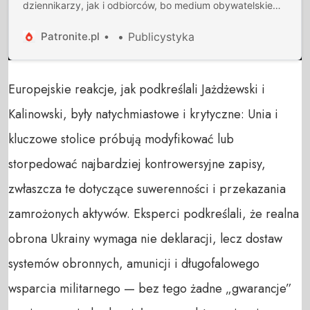
dziennikarzy, jak i odbiorców, bo medium obywatelskie
musi być interaktywne. Burzymy czwartą ścianę między
dziennikarzami a odbiorcami.
Patronite.pl
Publicystyka
Europejskie reakcje, jak podkreślali Jażdżewski i
Kalinowski, były natychmiastowe i krytyczne: Unia i
kluczowe stolice próbują modyfikować lub
storpedować najbardziej kontrowersyjne zapisy,
zwłaszcza te dotyczące suwerenności i przekazania
zamrożonych aktywów. Eksperci podkreślali, że realna
obrona Ukrainy wymaga nie deklaracji, lecz dostaw
systemów obronnych, amunicji i długofalowego
wsparcia militarnego — bez tego żadne „gwarancje”