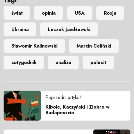
świat
opinia
USA
Rosja
Ukraina
Leszek Jażdżewski
Sławomir Kalinowski
Marcin Celiński
cotygodnik
analiza
polexit
Poprzedni artykuł
Kibole, Kaczyński i Ziobro w
Budapeszcie