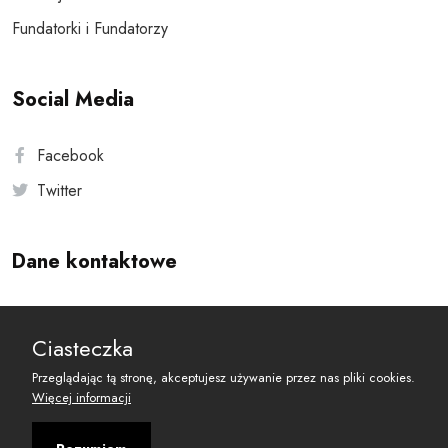
Fundatorki i Fundatorzy
Social Media
Facebook
Twitter
Dane kontaktowe
Andersa 10, 00-201 Warszawa
Ciasteczka
reset@resetobywatelski.pl
Przeglądając tą stronę, akceptujesz używanie przez nas pliki cookies.
Więcej informacji