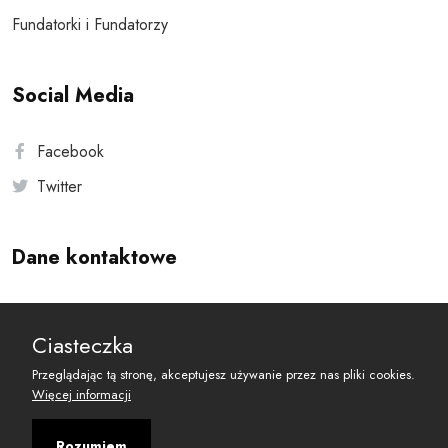
Fundatorki i Fundatorzy
Social Media
Facebook
Twitter
Dane kontaktowe
Andersa 10, 00-201 Warszawa
Ciasteczka
reset@resetobywatelski.pl
Przeglądając tą stronę, akceptujesz używanie przez nas pliki cookies.
Więcej informacji
Rozumiem