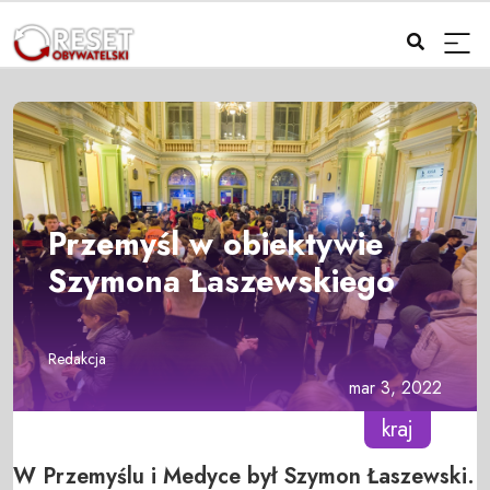
Przemyśl w obiektywie
Szymona Łaszewskiego
Redakcja
mar 3, 2022
kraj
W Przemyślu i Medyce był Szymon Łaszewski.