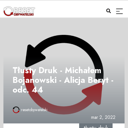
Tłusty Druk - Michałem
Bojanowski - Alicja Beryt -
odc. 44
resetobywatelski
mar 2, 2022