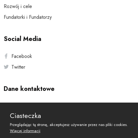
Rozwój i cele
Fundatorki i Fundatorzy
Social Media
Facebook
Twitter
Dane kontaktowe
Andersa 10, 00-201 Warszawa
Ciasteczka
reset@resetobywatelski.pl
Przeglądając tą stronę, akceptujesz używanie przez nas pliki cookies.
Więcej informacji