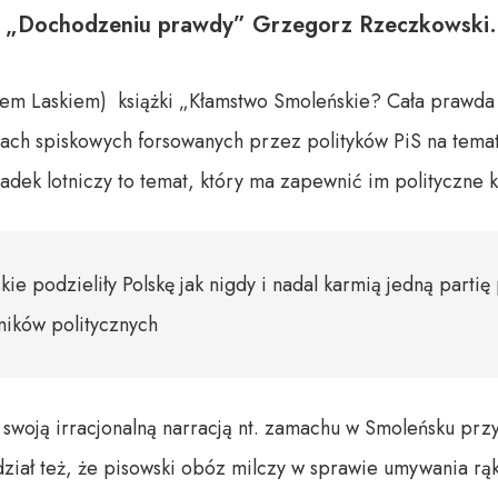
w „Dochodzeniu prawdy” Grzegorz Rzeczkowski.
em Laskiem) książki „Kłamstwo Smoleńskie? Cała prawda ni
ach spiskowych forsowanych przez polityków PiS na temat
dek lotniczy to temat, który ma zapewnić im polityczne k
ie podzieliły Polskę jak nigdy i nadal karmią jedną partię 
ników politycznych
 swoją irracjonalną narracją nt. zamachu w Smoleńsku prz
dział też, że pisowski obóz milczy w sprawie umywania rą