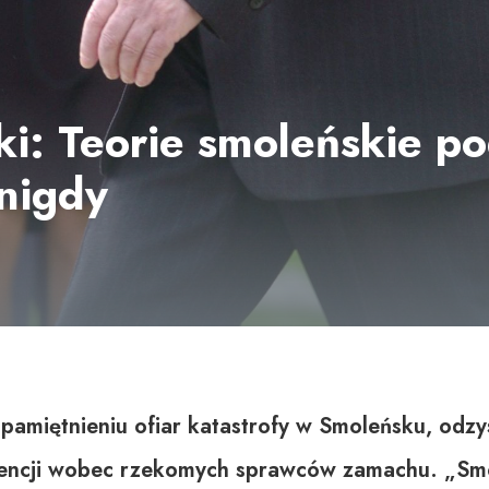
i: Teorie smoleńskie pod
 nigdy
upamiętnieniu ofiar katastrofy w Smoleńsku, odz
encji wobec rzekomych sprawców zamachu. „Smo