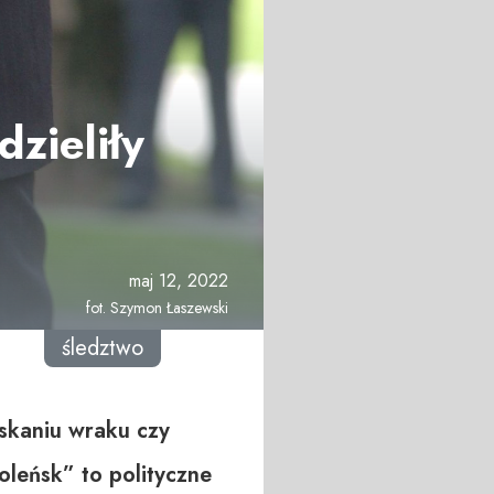
zieliły
maj 12, 2022
fot. Szymon Łaszewski
śledztwo
yskaniu wraku czy
leńsk” to polityczne