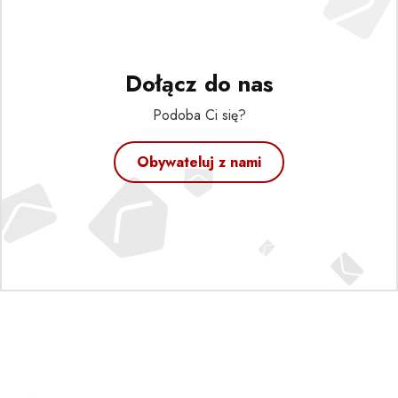
Dołącz do nas
Podoba Ci się?
Obywateluj z nami