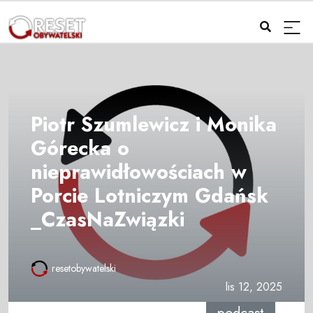
Piotr Szumlewicz i Monika
Górecka o
nieprawidłowościach w
Porcie Lotniczym Gdańsk
_CzasNaZwiązki
resetobywatelski
lis 12, 2025