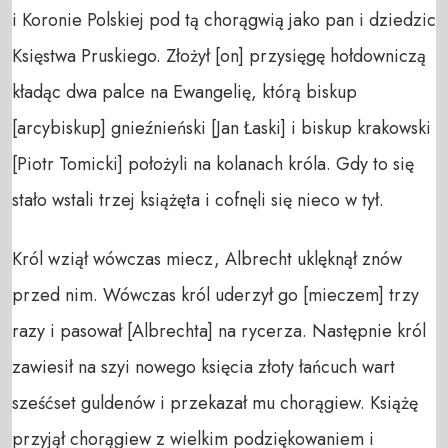
i Koronie Polskiej pod tą chorągwią jako pan i dziedzic
Księstwa Pruskiego. Złożył [on] przysięgę hołdow­niczą
kładąc dwa palce na Ewangelię, którą biskup
[arcybiskup] gnieźnieński [Jan Łaski] i biskup krakowski
[Piotr Tomicki] położyli na kolanach króla. Gdy to się
stało wstali trzej książęta i cofnęli się nieco w tył.
Król wziął wówczas miecz, Albrecht uklęknął znów
przed nim. Wówczas król uderzył go [mieczem] trzy
razy i pasował [Albrechta] na rycerza. Następnie król
za­wiesił na szyi nowego księcia złoty łańcuch wart
sześćset guldenów i przekazał mu chorągiew. Książę
przyjął chorągiew z wielkim podziękowaniem i