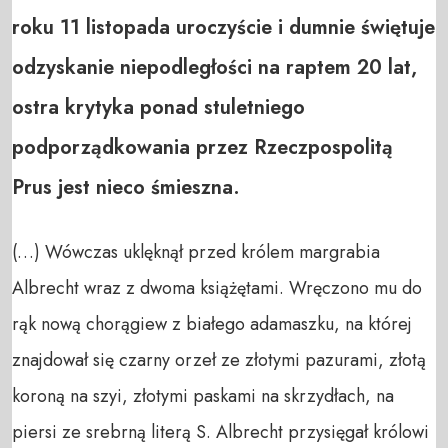
roku 11 listopada uroczyście i dumnie świętuje
odzyskanie niepodległości na raptem 20 lat,
ostra krytyka ponad stuletniego
podporządkowania przez Rzeczpospolitą
Prus jest nieco śmieszna.
(…) Wówczas uklęknął przed królem margrabia
Albrecht wraz z dwoma książęta­mi. Wręczono mu do
rąk nową chorągiew z białego adamaszku, na której
znajdował się czarny orzeł ze złotymi pazurami, złotą
koroną na szyi, złotymi paskami na skrzy­dłach, na
piersi ze srebrną literą S. Albrecht przysięgał królowi