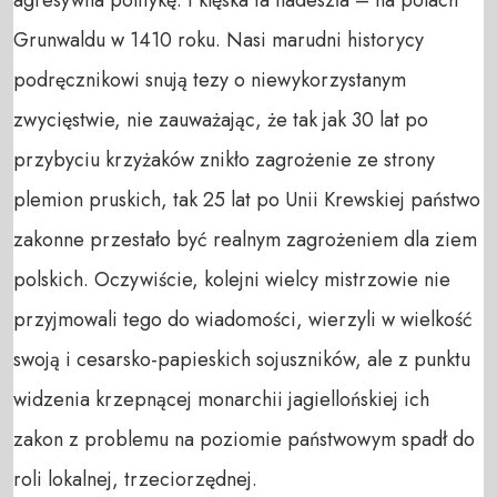
agresywna politykę. I klęska ta nadeszła – na polach
Grunwaldu w 1410 roku. Nasi marudni historycy
podręcznikowi snują tezy o niewykorzystanym
zwycięstwie, nie zauważając, że tak jak 30 lat po
przybyciu krzyżaków znikło zagrożenie ze strony
plemion pruskich, tak 25 lat po Unii Krewskiej państwo
zakonne przestało być realnym zagrożeniem dla ziem
polskich. Oczywiście, kolejni wielcy mistrzowie nie
przyjmowali tego do wiadomości, wierzyli w wielkość
swoją i cesarsko-papieskich sojuszników, ale z punktu
widzenia krzepnącej monarchii jagiellońskiej ich
zakon z problemu na poziomie państwowym spadł do
roli lokalnej, trzeciorzędnej.