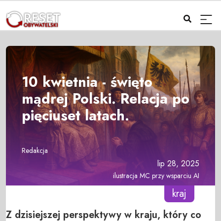
10 kwietnia - święto
mądrej Polski. Relacja po
pięciuset latach.
Redakcja
lip 28, 2025
ilustracja MC przy wsparciu AI
kraj
Z dzisiejszej perspektywy w kraju, który co