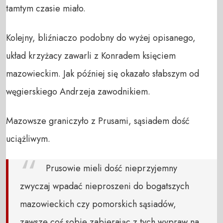
tamtym czasie miało.
Kolejny, bliźniaczo podobny do wyżej opisanego,
układ krzyżacy zawarli z Konradem księciem
mazowieckim. Jak później się okazało słabszym od
węgierskiego Andrzeja zawodnikiem.
Mazowsze graniczyło z Prusami, sąsiadem dość
uciążliwym.
Prusowie mieli dość nieprzyjemny
zwyczaj wpadać nieproszeni do bogatszych
mazowieckich czy pomorskich sąsiadów,
zawsze coś sobie zabierając z tych wypraw na