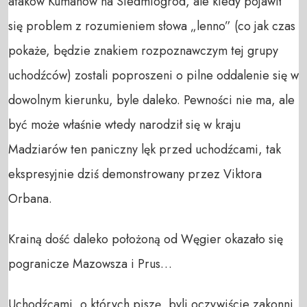
ataków Kumanów na Siedmiogród, ale kiedy pojawił
się problem z rozumieniem słowa „lenno” (co jak czas
pokaże, będzie znakiem rozpoznawczym tej grupy
uchodźców) zostali poproszeni o pilne oddalenie się w
dowolnym kierunku, byle daleko. Pewności nie ma, ale
być może właśnie wtedy narodził się w kraju
Madziarów ten paniczny lęk przed uchodźcami, tak
ekspresyjnie dziś demonstrowany przez Viktora
Orbana.
Krainą dość daleko położoną od Węgier okazało się
pogranicze Mazowsza i Prus…
Uchodźcami, o których piszę, byli oczywiście zakonni