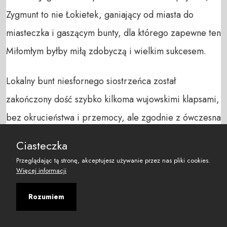
Zygmunt to nie Łokietek, ganiający od miasta do
miasteczka i gaszącym bunty, dla którego zapewne ten
Miłomłym byłby miłą zdobyczą i wielkim sukcesem.
Lokalny bunt niesfornego siostrzeńca został
zakończony dość szybko kilkoma wujowskimi klapsami,
bez okrucieństwa i przemocy, ale zgodnie z ówczesna
doktryną pedagogiczną, która nakazywała użycie
Ciasteczka
rózgi. Ale naturalnie niesmak, związany ze zdradą i
Przeglądając tą stronę, akceptujesz używanie przez nas pliki cookies.
szukaniem sojuszy z wrogimi Polsce cesarzem i
Więcej informacji
papieżem, pozostał. Polscy historycy lubują się w
Rozumiem
podkreślaniu, że zakon można było przenieść na
Podole (tak, były takie pomysły), żeby wykazywał się w