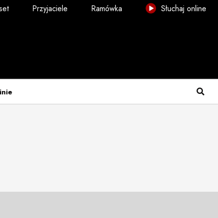
set
Przyjaciele
Ramówka
Słuchaj online
inie