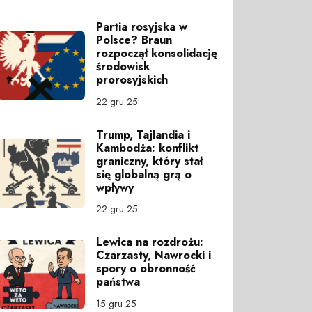
Partia rosyjska w
Polsce? Braun
rozpoczął konsolidację
środowisk
prorosyjskich
22 gru 25
Trump, Tajlandia i
Kambodża: konflikt
graniczny, który stał
się globalną grą o
wpływy
22 gru 25
Lewica na rozdrożu:
Czarzasty, Nawrocki i
spory o obronność
państwa
15 gru 25