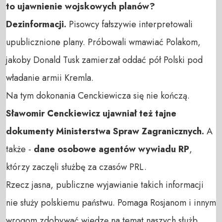
to
ujawnienie wojskowych planów?
Dezinformacji.
Pisowcy fałszywie interpretowali
upublicznione plany. Próbowali wmawiać Polakom,
jakoby Donald Tusk zamierzał oddać pół Polski pod
władanie armii Kremla.
Na tym dokonania Cenckiewicza się nie kończą.
Sławomir Cenckiewicz ujawniał też tajne
dokumenty Ministerstwa Spraw Zagranicznych.
A
także -
dane osobowe agentów wywiadu RP
,
którzy zaczęli służbę za czasów PRL.
Rzecz jasna, publiczne wyjawianie takich informacji
nie służy polskiemu państwu. Pomaga Rosjanom i innym
wrogom zdobywać wiedzę na temat naszych służb