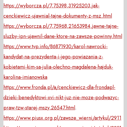
https://wyborcza.pl/7,75398,31925203,jak-
cenckiewicz-ujawnial-tajne-dokumenty-z-msz.html
https://wyborcza.pl/7,75968,21653984,jawne-tajne-
sluzby-ipn-ujawnil-dane-ktore-na-zawsze-powinny.html
https://www.tvp.info/86871930/karol-nawrocki-
kandydat-na-prezydenta-i-jego-powiazania-z-
kobietami-kim-sa-julia-olechno-magdalena-hajduk-
karolina-imianowska
https://www.fronda.pl/a/cenckiewicz-dla-frondapl-
dzieki-benedyktowi-xvi-nikt-juz-nie-moze-podwazyc-
praw-tzw-starej-mszy,26547.html
.
https://www.piusx.org.pl/zawsze_wierni/artykul/2911