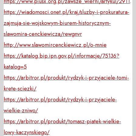
https://www.piusx.org.pl/zawsze_wierni/artykul/2911
.
https://wiadomosci.onet.pl/kraj/sluzby-i-prokuratura-
zajmuja-sie-wojskowym-biurem-historycznym-
slawomira-cenckiewicza/rewgnvr
http://www.slawomircenckiewicz.pl/o-mnie
https://katalog.bip.ipn.gov.pl/informacje/75136?
katalog=5
https://arbitror.pl/produkt/rydzyk-i-przyjaciele-tomi-
krete-sciezki/
https://arbitror.pl/produkt/rydzyk-i-przyjaciele-
wielkie-zniwo/
https://arbitror.pl/produkt/tomasz-piatek-wielkie-
lowy-kaczynskiego/