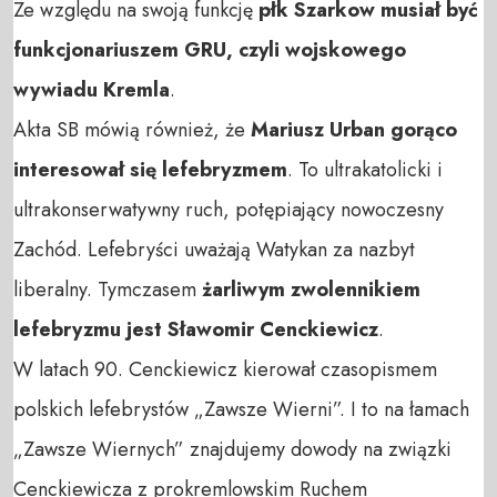
Ze względu na swoją funkcję
płk
Szarkow musiał być
funkcjonariuszem GRU, czyli wojskowego
wywiadu Kremla
.
Akta SB mówią również, że
Mariusz Urban gorąco
interesował się lefebryzmem
. To ultrakatolicki i
ultrakonserwatywny ruch, potępiający nowoczesny
Zachód. Lefebryści uważają Watykan za nazbyt
liberalny. Tymczasem
żarliwym zwolennikiem
lefebryzmu jest Sławomir Cenckiewicz
.
W latach 90. Cenckiewicz kierował czasopismem
polskich lefebrystów „Zawsze Wierni”. I to na łamach
„Zawsze Wiernych” znajdujemy dowody na związki
Cenckiewicza z prokremlowskim Ruchem