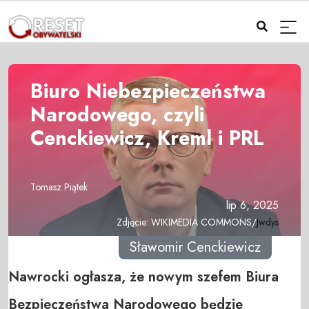
Biuro Niebezpieczeństwa
Narodowego, czyli
Cenckiewicz, Kreml i PRL
Tomasz Piątek
lip 6, 2025
Zdjęcie: WIKIMEDIA COMMONS/
Jwdys
Sławomir Cenckiewicz
Nawrocki ogłasza, że nowym szefem Biura
Bezpieczeństwa Narodowego będzie