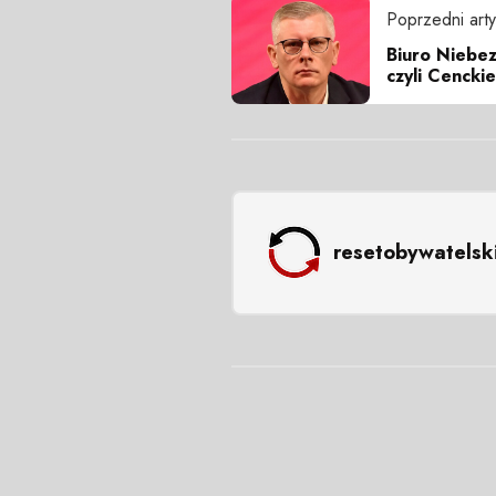
Poprzedni arty
Biuro Niebe
czyli Cencki
resetobywatelsk