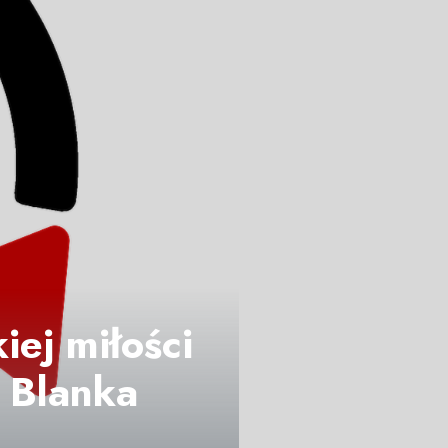
iej miłości
 Blanka