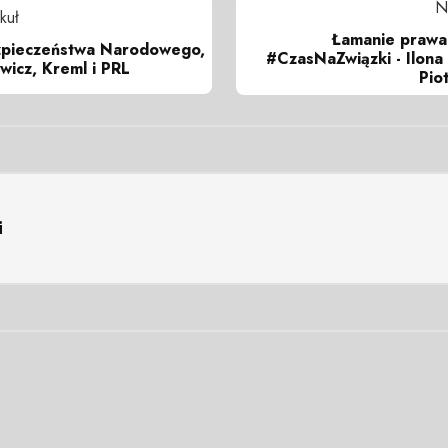
N
kuł
Łamanie prawa
zpieczeństwa Narodowego,
#CzasNaZwiązki - Ilona
ewicz, Kreml i PRL
Pio
i