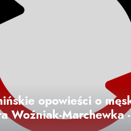
hińskie opowieści o męsk
ra Woźniak-Marchewka -