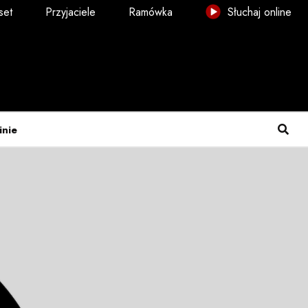
set
Przyjaciele
Ramówka
Słuchaj online
inie