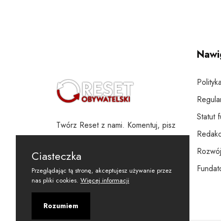
Nawi
Polityk
Regula
Statut 
Twórz Reset z nami. Komentuj, pisz
Redakc
i wspieraj
Rozwój
Ciasteczka
Fundato
Przeglądając tą stronę, akceptujesz używanie przez
nas pliki cookies.
Więcej informacji
Rozumiem