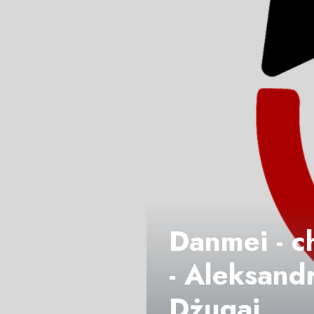
Danmei - c
- Aleksand
Dżugaj