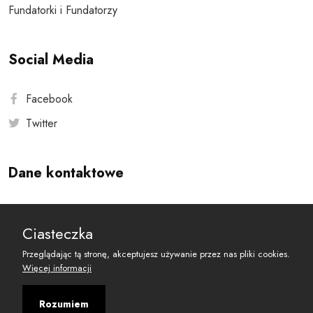
Fundatorki i Fundatorzy
Social Media
Facebook
Twitter
Dane kontaktowe
Andersa 10, 00-201 Warszawa
Ciasteczka
reset@resetobywatelski.pl
Przeglądając tą stronę, akceptujesz używanie przez nas pliki cookies.
Więcej informacji
Rozumiem