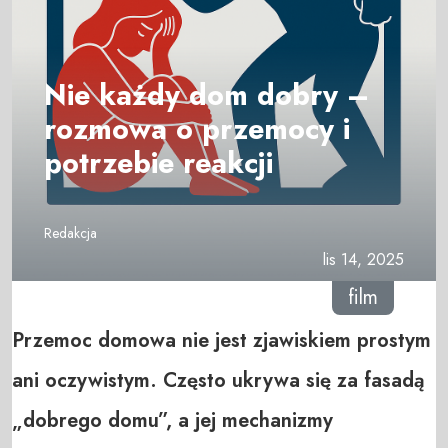
Nie każdy dom dobry –
rozmowa o przemocy i
potrzebie reakcji
Redakcja
lis 14, 2025
film
Przemoc domowa nie jest zjawiskiem prostym
ani oczywistym. Często ukrywa się za fasadą
„dobrego domu”, a jej mechanizmy