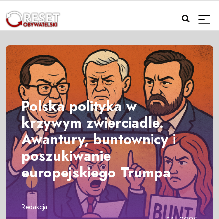
Polska polityka w
krzywym zwierciadle.
Awantury, buntownicy i
poszukiwanie
europejskiego Trumpa
Redakcja