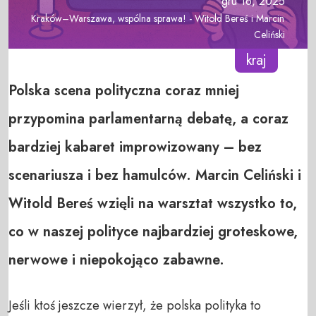
gru 16, 2025
Kraków–Warszawa, wspólna sprawa! - Witold Bereś i Marcin 
Celiński
kraj
Polska scena polityczna coraz mniej
przypomina parlamentarną debatę, a coraz
bardziej kabaret improwizowany – bez
scenariusza i bez hamulców. Marcin Celiński i
Witold Bereś wzięli na warsztat wszystko to,
co w naszej polityce najbardziej groteskowe,
nerwowe i niepokojąco zabawne.
Jeśli ktoś jeszcze wierzył, że polska polityka to