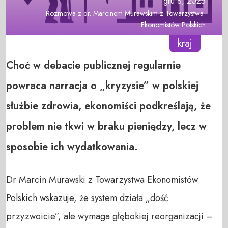
gru 8, 2025
Rozmowa z dr. Marcinem Murawskim z Towarzystwa 
Ekonomistów Polskich
kraj
Choć w debacie publicznej regularnie
powraca narracja o „kryzysie” w polskiej
służbie zdrowia, ekonomiści podkreślają, że
problem nie tkwi w braku pieniędzy, lecz w
sposobie ich wydatkowania.
Dr Marcin Murawski z Towarzystwa Ekonomistów
Polskich wskazuje, że system działa „dość
przyzwoicie”, ale wymaga głębokiej reorganizacji –