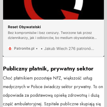
Reset Obywatelski
Bez kompromisów i bez cenzury. Tworzone tak przez
dziennikarzy, jak i odbiorców, bo medium obywatelskie
musi być interaktywne. Burzymy czwartą ścianę między
dziennikarzami a odbiorcami.
Patronite.pl
Jakub Wiech 276 patronów 7242 zł miesięcznie Wyjaśniam największe zawiłości energetyki w prosty i przystępny sposób.
Publiczny płatnik, prywatny sektor
Choć płatnikiem pozostaje NFZ, większość usług
medycznych w Polsce świadczy sektor prywatny. To on
odpowiada za podstawową opiekę zdrowotną i dużą
część ambulatoryjnej. Szpitale publiczne skupiają się