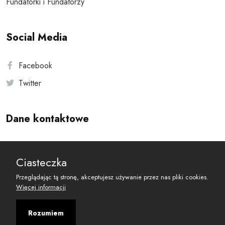
Fundatorki i Fundatorzy
Social Media
Facebook
Twitter
Dane kontaktowe
Andersa 10, 00-201 Warszawa
Ciasteczka
reset@resetobywatelski.pl
Przeglądając tą stronę, akceptujesz używanie przez nas pliki cookies.
Więcej informacji
Rozumiem