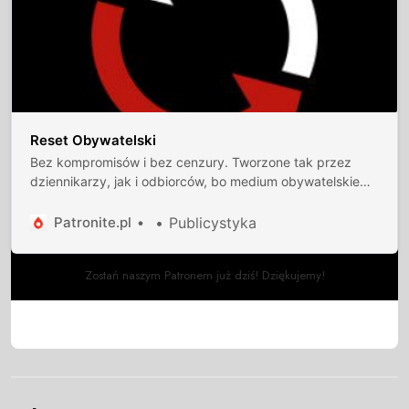
Reset Obywatelski
Bez kompromisów i bez cenzury. Tworzone tak przez
dziennikarzy, jak i odbiorców, bo medium obywatelskie
musi być interaktywne. Burzymy czwartą ścianę między
dziennikarzami a odbiorcami.
Patronite.pl
Publicystyka
Zostań naszym Patronem już dziś! Dziękujemy!