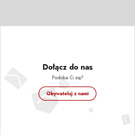
Dołącz do nas
Podoba Ci się?
Obywateluj z nami