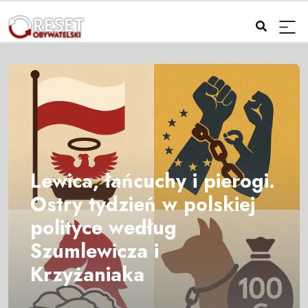
Lewica, łańcuchy i pierogi.
Ostry tydzień w polskiej
polityce według
Szumlewicza i
Krzyżaniaka