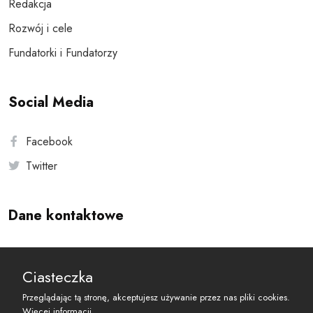
Redakcja
Rozwój i cele
Fundatorki i Fundatorzy
Social Media
Facebook
Twitter
Dane kontaktowe
Andersa 10, 00-201 Warszawa
Ciasteczka
reset@resetobywatelski.pl
Przeglądając tą stronę, akceptujesz używanie przez nas pliki cookies.
Więcej informacji