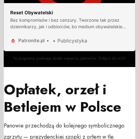
Reset Obywatelski
Bez kompromisów i bez cenzury. Tworzone tak przez
dziennikarzy, jak i odbiorców, bo medium obywatelskie
musi być interaktywne. Burzymy czwartą ścianę między
dziennikarzami a odbiorcami.
Patronite.pl
Publicystyka
Te programy postwaję dzięki wsparciu patronów. Dołącz do nich!
Opłatek, orzeł i
Betlejem w Polsce
Panowie przechodzą do kolejnego symbolicznego
zgrzytu — prezydenckiej szopki z orłem w tle.