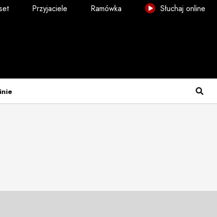
set
Przyjaciele
Ramówka
Słuchaj online
inie