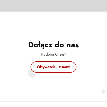
Dołącz do nas
Podoba Ci się?
Obywateluj z nami