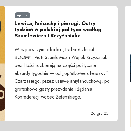
opinia
Lewica, łańcuchy i pierogi. Ostry
tydzień w polskiej polityce według
Szumlewicza i Krzyżaniaka
W najnowszym odcinku „Tydzień zleciał
BOOM!” Piotr Szumlewicz i Wojtek Krzyżaniak
bez litości rozbierają na części polityczne
absurdy tygodnia — od „opłatkowej ofensywy”
Czarzastego, przez ustawę antyłańcuchową, po
groteskowe gesty prezydenta i żądania
Konfederacji wobec Zełenskiego.
26 gru 25