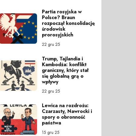
Partia rosyjska w
Polsce? Braun
rozpoczął konsolidację
środowisk
prorosyjskich
22 gru 25
Trump, Tajlandia i
Kambodża: konflikt
graniczny, który stał
się globalną grą o
wpływy
22 gru 25
Lewica na rozdrożu:
Czarzasty, Nawrocki i
spory o obronność
państwa
15 gru 25