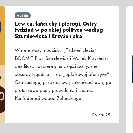
opinia
Lewica, łańcuchy i pierogi. Ostry
tydzień w polskiej polityce według
Szumlewicza i Krzyżaniaka
W najnowszym odcinku „Tydzień zleciał
BOOM!” Piotr Szumlewicz i Wojtek Krzyżaniak
bez litości rozbierają na części polityczne
absurdy tygodnia — od „opłatkowej ofensywy”
Czarzastego, przez ustawę antyłańcuchową, po
groteskowe gesty prezydenta i żądania
Konfederacji wobec Zełenskiego.
26 gru 25