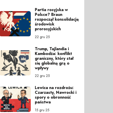
Partia rosyjska w
Polsce? Braun
rozpoczął konsolidację
środowisk
prorosyjskich
22 gru 25
Trump, Tajlandia i
Kambodża: konflikt
graniczny, który stał
się globalną grą o
wpływy
22 gru 25
Lewica na rozdrożu:
Czarzasty, Nawrocki i
spory o obronność
państwa
15 gru 25