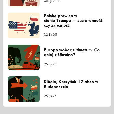
06 gru 25
Polska prawica w
cieniu Trumpa — suwerenność
czy zależność
30 lis 25
Europa wobec ultimatum. Co
dalej z Ukrainą?
25 lis 25
Kibole, Kaczyński i Ziobro w
Budapeszcie
25 lis 25