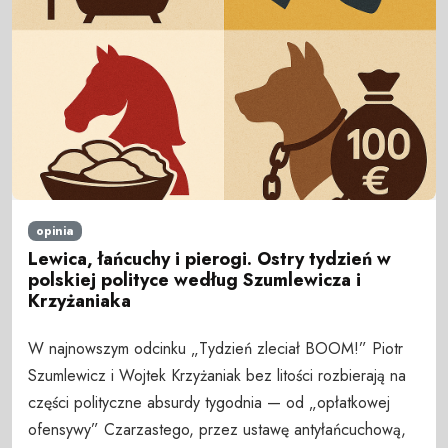
opinia
Lewica, łańcuchy i pierogi. Ostry tydzień w
polskiej polityce według Szumlewicza i
Krzyżaniaka
W najnowszym odcinku „Tydzień zleciał BOOM!” Piotr
Szumlewicz i Wojtek Krzyżaniak bez litości rozbierają na
części polityczne absurdy tygodnia — od „opłatkowej
ofensywy” Czarzastego, przez ustawę antyłańcuchową,