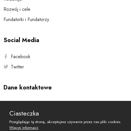
Rozwój i cele
Fundatorki i Fundatorzy
Social Media
Facebook
Twitter
Dane kontaktowe
Andersa 10, 00-201 Warszawa
Ciasteczka
reset@resetobywatelski.pl
Przeglądając tą stronę, akceptujesz używanie przez nas pliki cookies.
Więcej informacji