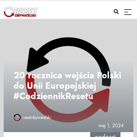
20 rocznica wejścia Polski
do Unii Europejskiej
#CodziennikResetu
resetobywatelski
maj 1, 2024