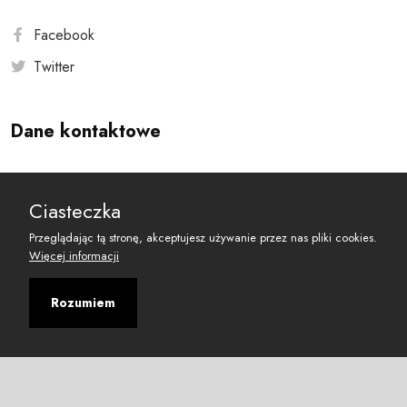
Facebook
Twitter
Dane kontaktowe
Andersa 10, 00-201 Warszawa
Ciasteczka
reset@resetobywatelski.pl
Przeglądając tą stronę, akceptujesz używanie przez nas pliki cookies.
Więcej informacji
Rozumiem
©
2026
Fundacja Arbitror
Developed with
by
Maciej
&
Łukasz