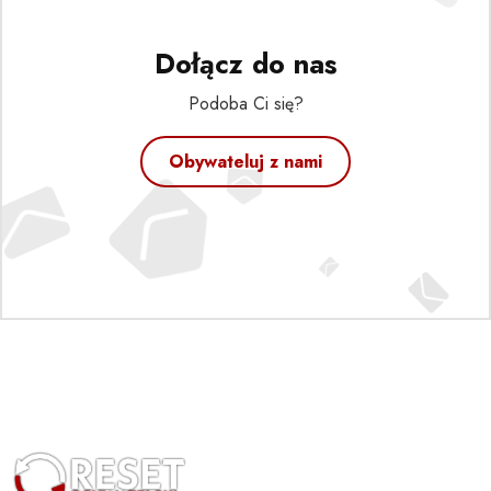
Dołącz do nas
Podoba Ci się?
Obywateluj z nami