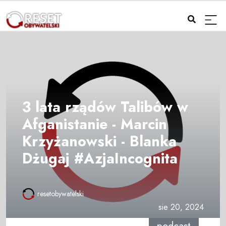
3 lata rządów Talibów w
Afganistanie - Marcin
Krzyżanowski - Blanka
Dżugaj #AzjaIncognita
resetobywatelski
sie 20, 2024