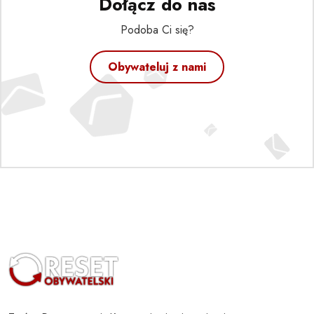
Dołącz do nas
Podoba Ci się?
Obywateluj z nami