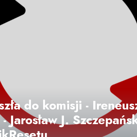
zła do komisji - Ireneus
- Jarosław J. Szczepańsk
ikResetu