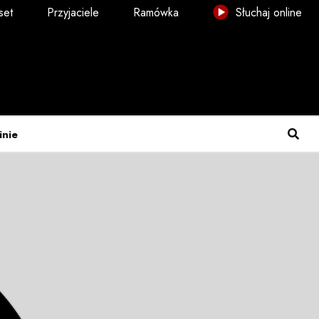
set
Przyjaciele
Ramówka
Słuchaj online
inie