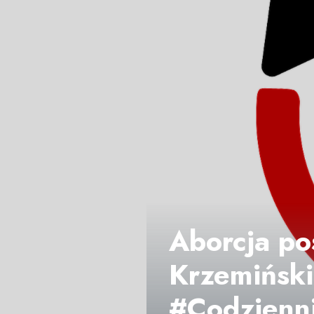
Aborcja pos
Krzemiński 
#Codzienn