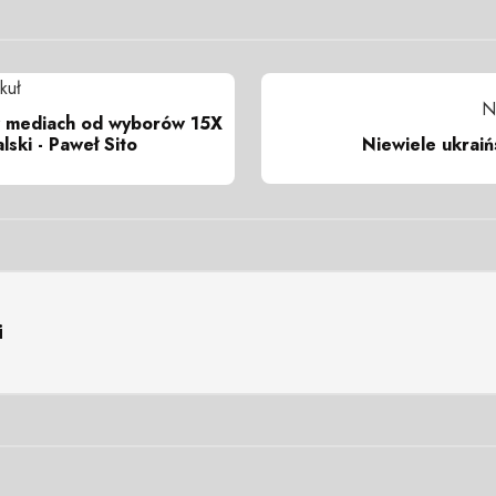
kuł
N
 mediach od wyborów 15X
Niewiele ukrai
lski - Paweł Sito
i