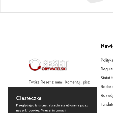
Nawi
Polityk
Regula
Statut 
Twórz Reset z nami. Komentuj, pisz
Redakc
i wspieraj
Rozwój
Ciasteczka
Fundato
Przeglądając tą stronę, akceptujesz używanie przez
nas pliki cookies.
Więcej informacji