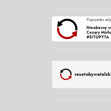
Poprzedni arty
Nieobecny w
Cezary Micha
#SITOPYTA
resetobywatelsk