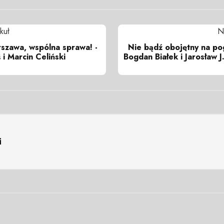
kuł
N
zawa, wspólna sprawa! -
Nie bądź obojętny na pog
 i Marcin Celiński
Bogdan Białek i Jarosław J
i