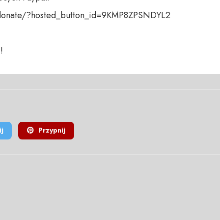
donate/?hosted_button_id=9KMP8ZPSNDYL2

!
j
Przypnij