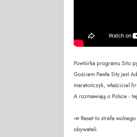
Powtórka programu Sito py
Gościem Pawła Sity jest Ad
maratończyk, właściciel fir
A rozmawiają o Polsce - te
📣 Reset to strefa wolneg
obywateli. 
