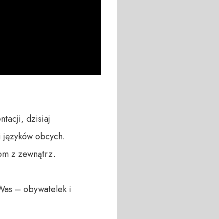
acji, dzisiaj 
i języków obcych.

om z zewnątrz.

Was – obywatelek i 