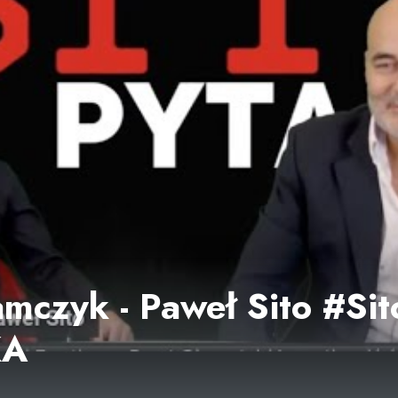
czyk - Paweł Sito #Sit
KA