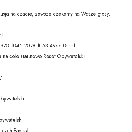
usja na czacie, zawsze czekamy na Wasze głosy.

 

 1870 1045 2078 1068 4966 0001 

 na cele statutowe Reset Obywatelski 

 

bywatelski 

bywatelski

cych Paypal:
