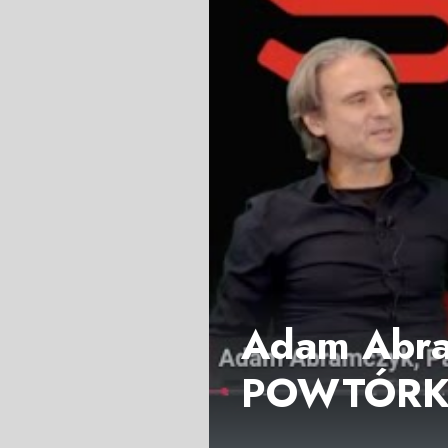
Adam Abram
POWTÓR