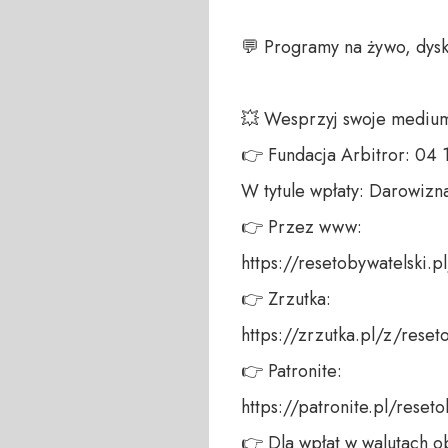
💬 Programy na żywo, dysk
💥 Wesprzyj swoje medium!
👉 Fundacja Arbitror: 04
W tytule wpłaty: Darowizna
👉 Przez www: 

https://resetobywatelski.pl/
👉 Zrzutka: 

https://zrzutka.pl/z/reseto
👉 Patronite: 

https://patronite.pl/reseto
👉 Dla wpłat w walutach ob