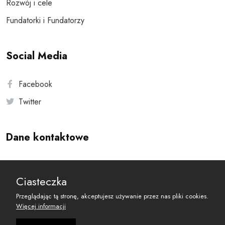
Rozwój i cele
Fundatorki i Fundatorzy
Social Media
Facebook
Twitter
Dane kontaktowe
Andersa 10, 00-201 Warszawa
Ciasteczka
reset@resetobywatelski.pl
Przeglądając tą stronę, akceptujesz używanie przez nas pliki cookies.
Więcej informacji