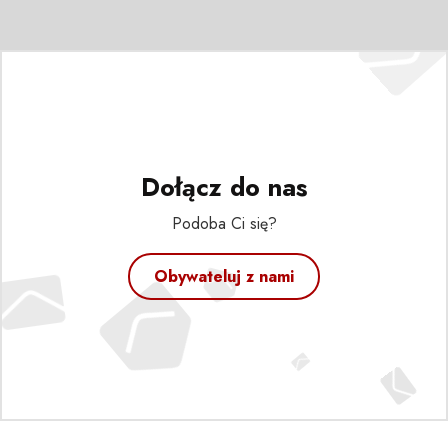
Dołącz do nas
Podoba Ci się?
Obywateluj z nami