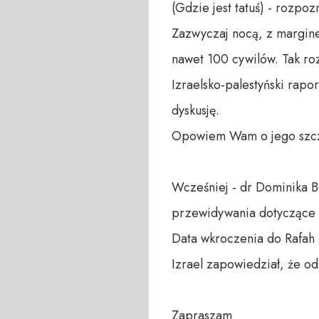
(Gdzie jest tatuś) - rozp
Zazwyczaj nocą, z margines
nawet 100 cywilów. Tak roz
Izraelsko-palestyński rapor
dyskusję.

Opowiem Wam o jego szcz
Wcześniej - dr Dominika Bl
przewidywania dotyczące pr
Data wkroczenia do Rafah z
Izrael zapowiedział, że od
Zapraszam