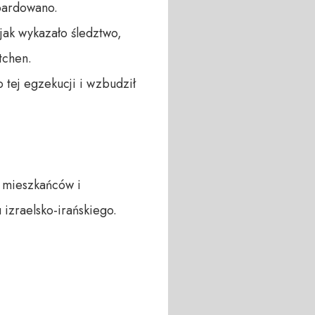
bardowano.

ak wykazało śledztwo, 
chen.

 tej egzekucji i wzbudził 
 mieszkańców i 
izraelsko-irańskiego.
