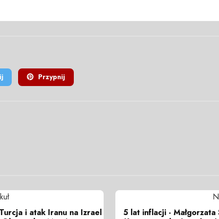
j
Przypnij
kuł
N
urcja i atak Iranu na Izrael
5 lat inflacji - Małgorzat