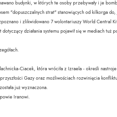
oznawano budynki, w których te osoby przebywały i je bom
em "dopuszczalnych strat" stanowiących od kilkorga do, j
poznano i zlikwidowano 7 wolontariuszy World Central Kit
t dotyczący działania systemu pojawił się w mediach tuż po
egółach.

achnicka-Ciacek, która wróciła z Izraela - określi nastroje
zyszłości Gazy oraz możliwościach rozwinięcia konfliktu 
ostała już wyznaczona.

powie Iranowi.
