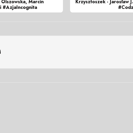
. Olszowska, Marcin
Krzysztoszek - Jarosław J
i #AzjaIncognita
#Codz
i