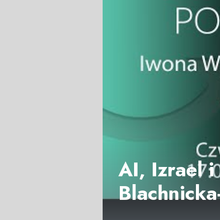
AI, Izrael 
Blachnicka