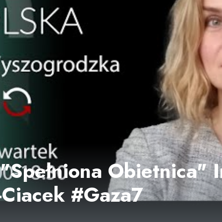
i "Spełniona Obietnica" I
-Ciacek #Gaza7