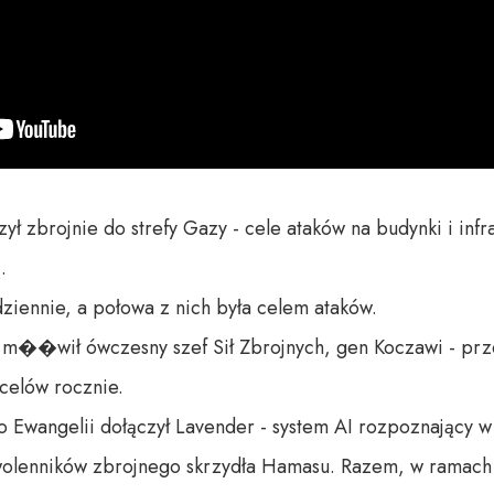
ył zbrojnie do strefy Gazy - cele ataków na budynki i infr


iennie, a połowa z nich była celem ataków.

m��wił ówczesny szef Sił Zbrojnych, gen Koczawi - przed
celów rocznie.

o Ewangelii dołączył Lavender - system AI rozpoznający 
wolenników zbrojnego skrzydła Hamasu. Razem, w ramach a