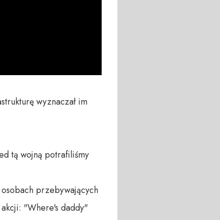
astrukturę wyznaczał im 
 tą wojną potrafiliśmy 
w osobach przebywających 
kcji: "Where's daddy" 