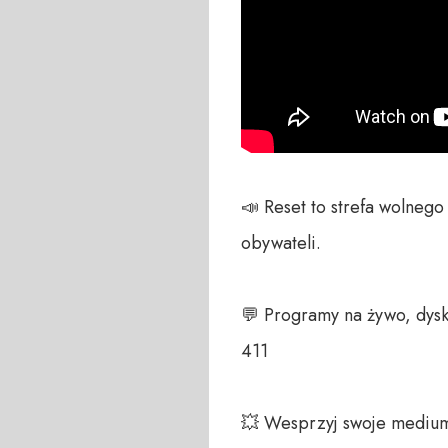
📣 Reset to strefa wolneg
obywateli. 

💬 Programy na żywo, dysk
411 

💥 Wesprzyj swoje medium!