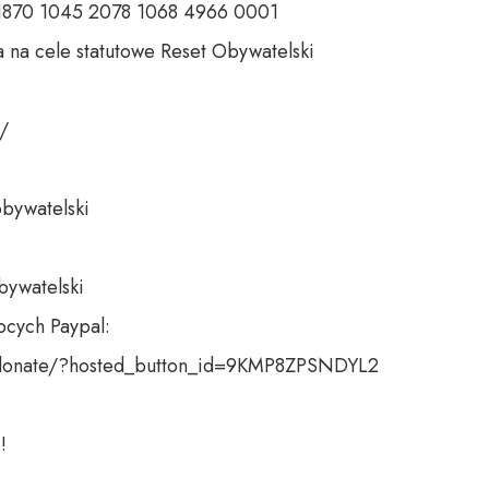
 1870 1045 2078 1068 4966 0001 

 na cele statutowe Reset Obywatelski 

 

bywatelski 

bywatelski

cych Paypal:

donate/?hosted_button_id=9KMP8ZPSNDYL2

!