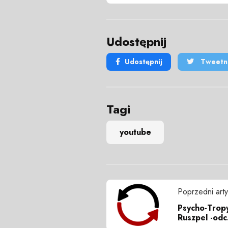
Udostępnij
Udostępnij
Tweetni
Tagi
youtube
Poprzedni arty
Psycho-Trop
Ruszpel -odc