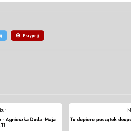
j
Przypnij
kuł
N
y - Agnieszka Duda -Maja
To dopiero początek despe
.11