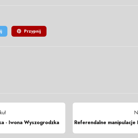
j
Przypnij
kuł
N
ska - Iwona Wyszogrodzka
Referendalne manipulacje