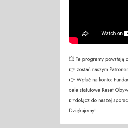
💥 Te programy powstają 
👉 zostań naszym Patronem:
👉 Wpłać na konto: Fundac
cele statutowe Reset Obywa
👉dołącz do naszej społecz
Dziękujemy!