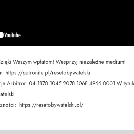
dzięki Waszym wpłatom! Wesprzyj niezależne medium! 

 https://patronite.pl/resetobywatelski

ja Arbitror: 04 1870 1045 2078 1068 4966 0001 W tytule
telski 

ności:  https://resetobywatelski.pl/ 
