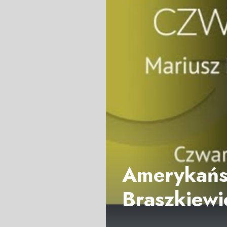
Amerykańsk
Braszkiewi