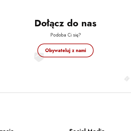
Dołącz do nas
Podoba Ci się?
Obywateluj z nami