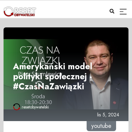
Amerykański model
polityki społecznej -
#CzasNaZawiązki
resetobywatelski
lis 5, 2024
youtube