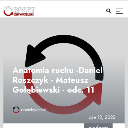
Anatomia ruchu -Daniel
Roszczyk - Mateusz
Gołębiewski - odc. 11
resetobywatelski
cze 12, 2022