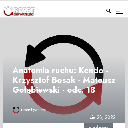
Anatomia ruchu: Kendo -
Krzysztof Bosak - Mateusz
Gołębiewski - odc. 18
resetobywatelski
sie 28, 2022