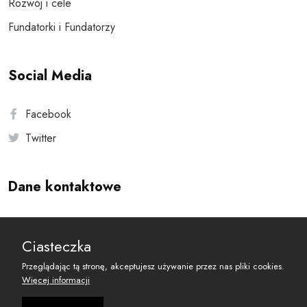
Rozwój i cele
Fundatorki i Fundatorzy
Social Media
Facebook
Twitter
Dane kontaktowe
Andersa 10, 00-201 Warszawa
Ciasteczka
reset@resetobywatelski.pl
Przeglądając tą stronę, akceptujesz używanie przez nas pliki cookies.
Więcej informacji