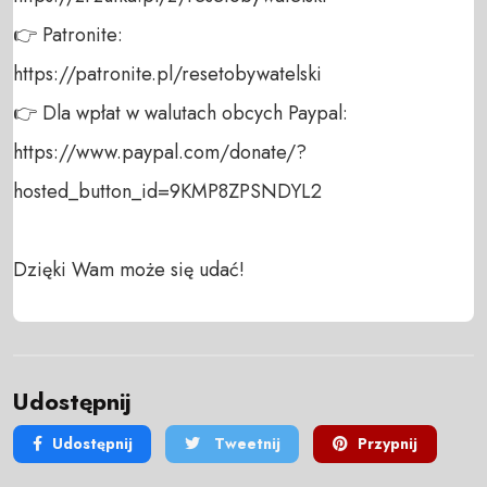
👉 Patronite: 

https://patronite.pl/resetobywatelski

👉 Dla wpłat w walutach obcych Paypal:

https://www.paypal.com/donate/?
hosted_button_id=9KMP8ZPSNDYL2

Dzięki Wam może się udać!
Udostępnij
Udostępnij
Tweetnij
Przypnij