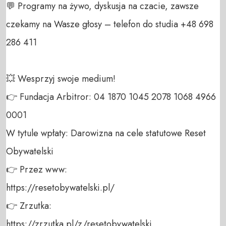
💬 Programy na żywo, dyskusja na czacie, zawsze 
czekamy na Wasze głosy – telefon do studia +48 698 
286 411 

💥 Wesprzyj swoje medium! 

👉 Fundacja Arbitror: 04 1870 1045 2078 1068 4966 
0001 

W tytule wpłaty: Darowizna na cele statutowe Reset 
Obywatelski 

👉 Przez www: 

https://resetobywatelski.pl/ 

👉 Zrzutka: 

https://zrzutka.pl/z/resetobywatelski 
