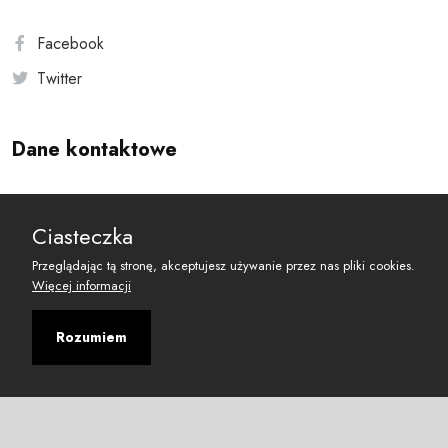
Facebook
Twitter
Dane kontaktowe
Andersa 10, 00-201 Warszawa
Ciasteczka
reset@resetobywatelski.pl
Przeglądając tą stronę, akceptujesz używanie przez nas pliki cookies.
Więcej informacji
Rozumiem
©
2026
Fundacja Arbitror
Developed with
by
Maciej
&
Łukasz