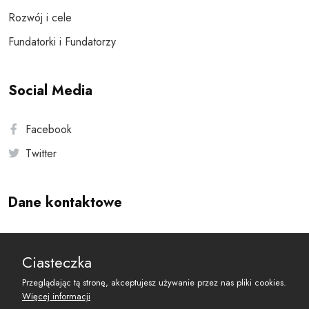
Rozwój i cele
Fundatorki i Fundatorzy
Social Media
Facebook
Twitter
Dane kontaktowe
Andersa 10, 00-201 Warszawa
Ciasteczka
reset@resetobywatelski.pl
Przeglądając tą stronę, akceptujesz używanie przez nas pliki cookies.
Więcej informacji