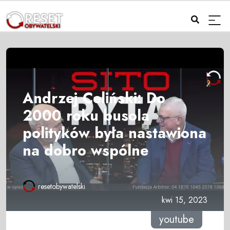
Andrzej Celiński: Do
2000 roku busola
polityków była nastawiona
na dobro wspólne
resetobywatelski
kwi 15, 2023
youtube