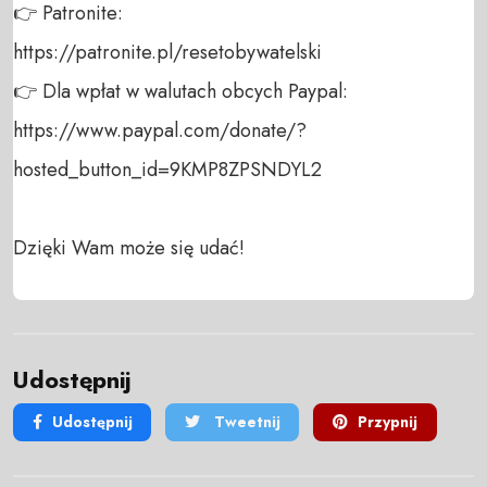
👉 Patronite: 

https://patronite.pl/resetobywatelski

👉 Dla wpłat w walutach obcych Paypal:

https://www.paypal.com/donate/?
hosted_button_id=9KMP8ZPSNDYL2

Dzięki Wam może się udać!
Udostępnij
Udostępnij
Tweetnij
Przypnij