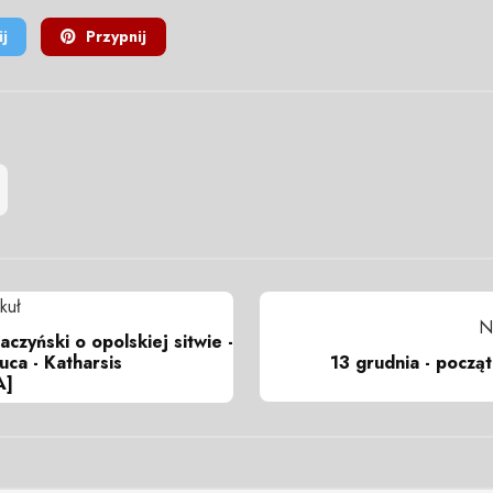
j
Przypnij
kuł
N
czyński o opolskiej sitwie -
13 grudnia - począ
ca - Katharsis
A]