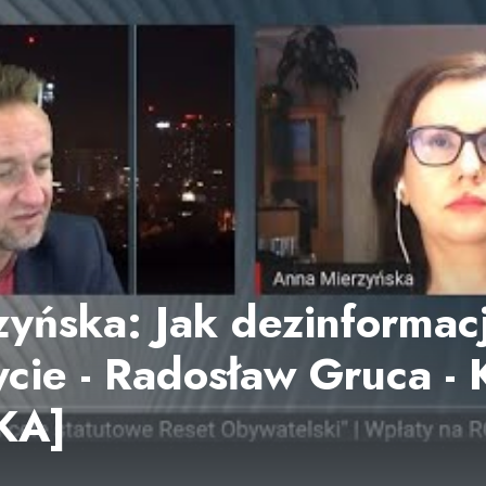
yńska: Jak dezinformac
ycie - Radosław Gruca - 
KA]