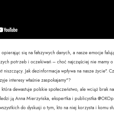
pierając się na fałszywych danych, a nasze emocje falują
szych potrzeb i oczekiwań – choć najczęściej nie mamy o 
t niszczący. Jak dezinformacja wpływa na nasze życie". C
zyje interesy właśnie zaspokajamy"?

która dewastuje polskie społeczeństwo, ale wciąż brak na
śledzi ją Anna Mierzyńska, ekspertka i publicystka @OKOpr
ystkich do dyskusji o tym, kto na niej korzysta i komu słu