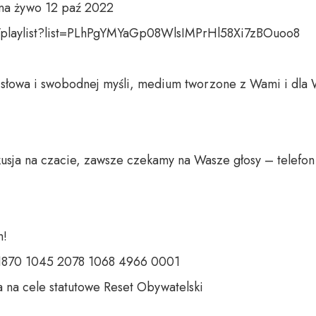
na żywo 12 paź 2022

/playlist?list=PLhPgYMYaGp08WlsIMPrHl58Xi7zBOuoo8

o słowa i swobodnej myśli, medium tworzone z Wami i dla 
usja na czacie, zawsze czekamy na Wasze głosy – telefon 
 

 1870 1045 2078 1068 4966 0001 

 na cele statutowe Reset Obywatelski 
