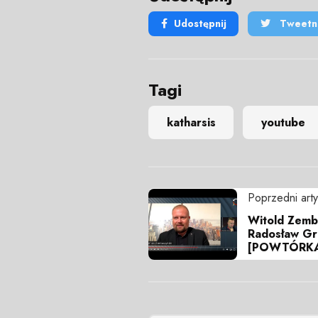
Udostępnij
Tweetni
Tagi
katharsis
youtube
Poprzedni arty
Witold Zemba
Radosław Gru
[POWTÓRK