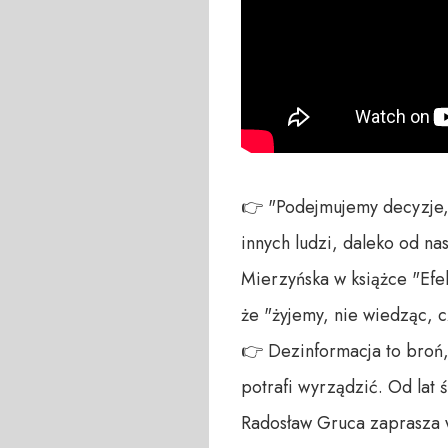
👉 "Podejmujemy decyzje, o
innych ludzi, daleko od na
Mierzyńska w książce "Efek
że "żyjemy, nie wiedząc, c
👉 Dezinformacja to broń, 
potrafi wyrządzić. Od lat 
Radosław Gruca zaprasza wsz