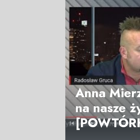
Anna Mierz
na nasze ż
[POWTÓR