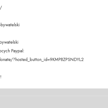
 

bywatelski 

bywatelski

cych Paypal:

donate/?hosted_button_id=9KMP8ZPSNDYL2

!