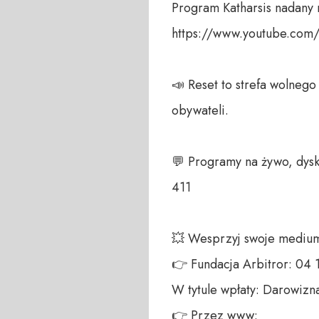
Program Katharsis nadany 
https://www.youtube.com
📣 Reset to strefa wolneg
obywateli. 

💬 Programy na żywo, dysk
411 

💥 Wesprzyj swoje medium!
👉 Fundacja Arbitror: 04
W tytule wpłaty: Darowizna
👉 Przez www: 
