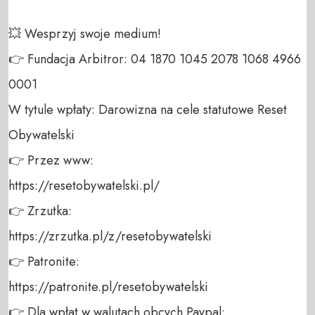
💥 Wesprzyj swoje medium! 

👉 Fundacja Arbitror: 04 1870 1045 2078 1068 4966 
0001 

W tytule wpłaty: Darowizna na cele statutowe Reset 
Obywatelski 

👉 Przez www: 

https://resetobywatelski.pl/ 

👉 Zrzutka: 

https://zrzutka.pl/z/resetobywatelski 

👉 Patronite: 

https://patronite.pl/resetobywatelski

👉 Dla wpłat w walutach obcych Paypal:
