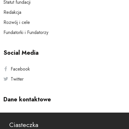
Statut fundacji
Redakcja
Rozwój i cele
Fundatorki i Fundatorzy
Social Media
Facebook
Twitter
Dane kontaktowe
Andersa 10, 00-201 Warszawa
Ciasteczka
reset@resetobywatelski.pl