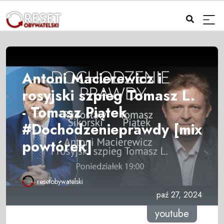
Antoni Macierewicz i
rosyjski szpieg Tomasz L.
- Tomasz Piątek
#Dochodzenieprawdy [mix
powtórek]
resetobywatelski
paź 27, 2024
youtube