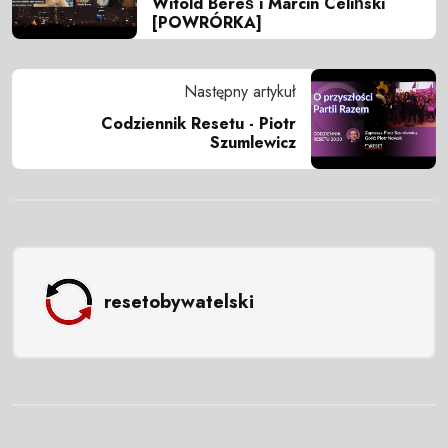
Witold Bereś i Marcin Celiński
[POWRÓRKA]
Następny artykuł
Codziennik Resetu - Piotr
Szumlewicz
resetobywatelski