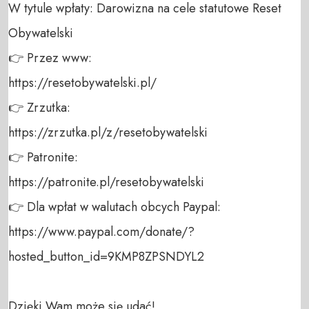
W tytule wpłaty: Darowizna na cele statutowe Reset 
Obywatelski 

👉 Przez www: 

https://resetobywatelski.pl/ 

👉 Zrzutka: 

https://zrzutka.pl/z/resetobywatelski 

👉 Patronite: 

https://patronite.pl/resetobywatelski

👉 Dla wpłat w walutach obcych Paypal:

https://www.paypal.com/donate/?
hosted_button_id=9KMP8ZPSNDYL2

Dzięki Wam może się udać!