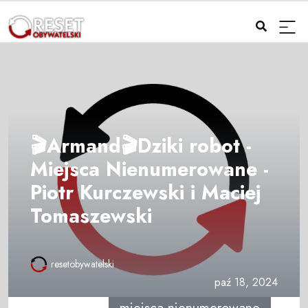
🎬Armand🎬Dziki robot -
Miejsca Nienumerowane -
Piotr Kurczewski i Maciej
Tomaszewski
resetobywatelski
paź 18, 2024