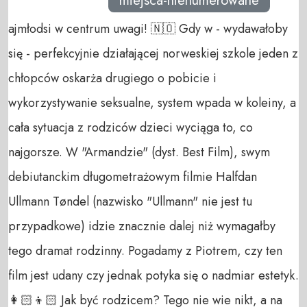
miejsca-nienumerowane
ajmłodsi w centrum uwagi! 🇳🇴 Gdy w - wydawałoby
się - perfekcyjnie działającej norweskiej szkole jeden z
chłopców oskarża drugiego o pobicie i
wykorzystywanie seksualne, system wpada w koleiny, a
cała sytuacja z rodziców dzieci wyciąga to, co
najgorsze. W "Armandzie" (dyst. Best Film), swym
debiutanckim długometrażowym filmie Halfdan
Ullmann Tøndel (nazwisko "Ullmann" nie jest tu
przypadkowe) idzie znacznie dalej niż wymagałby
tego dramat rodzinny. Pogadamy z Piotrem, czy ten
film jest udany czy jednak potyka się o nadmiar estetyk.
👩🏻‍👦🏻 Jak być rodzicem? Tego nie wie nikt, a na