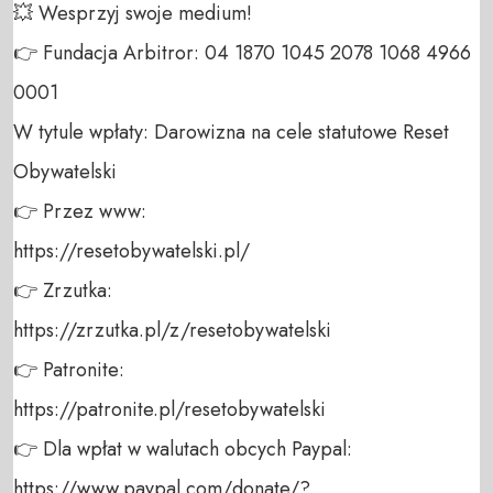
💥 Wesprzyj swoje medium! 

👉 Fundacja Arbitror: 04 1870 1045 2078 1068 4966 
0001 

W tytule wpłaty: Darowizna na cele statutowe Reset 
Obywatelski 

👉 Przez www: 

https://resetobywatelski.pl/ 

👉 Zrzutka: 

https://zrzutka.pl/z/resetobywatelski 

👉 Patronite: 

https://patronite.pl/resetobywatelski

👉 Dla wpłat w walutach obcych Paypal:

https://www.paypal.com/donate/?