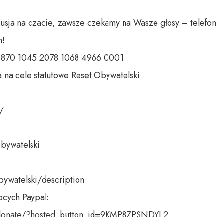
sja na czacie, zawsze czekamy na Wasze głosy – telefon d
  

 1870 1045 2078 1068 4966 0001  

 na cele statutowe Reset Obywatelski  

  

bywatelski  

bywatelski/description 

cych Paypal: 

donate/?hosted_button_id=9KMP8ZPSNDYL2  
