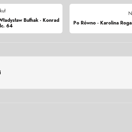
kuł
N
Władysław Bułhak - Konrad
Po Równo - Karolina Roga
dc. 64
i