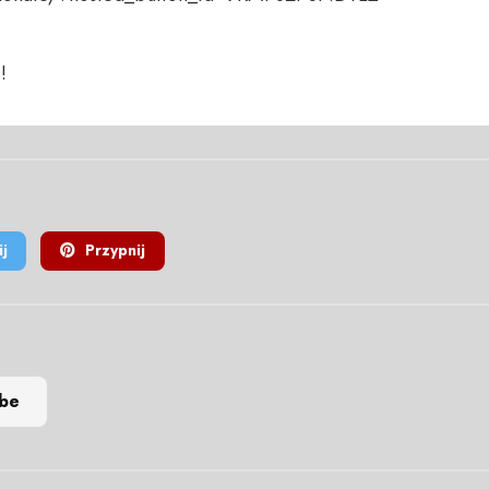
!
j
Przypnij
ube