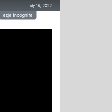
sty 18, 2022
azja incognita