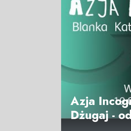
Azja Incogn
Dżugaj - o