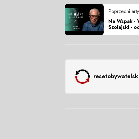
Poprzedni arty
Na Wspak - 
Szołajski - o
resetobywatelsk