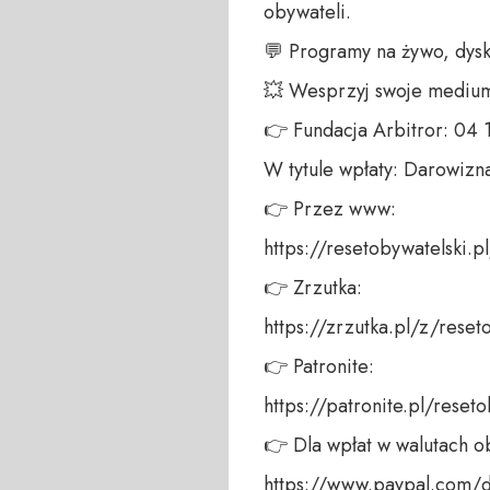
obywateli.  

💬 Programy na żywo, dysku
💥 Wesprzyj swoje medium!
👉 Fundacja Arbitror: 04
W tytule wpłaty: Darowizna
👉 Przez www:  

https://resetobywatelski.pl/
👉 Zrzutka:  

https://zrzutka.pl/z/reseto
👉 Patronite:  

https://patronite.pl/reseto
👉 Dla wpłat w walutach ob
https://www.paypal.com/