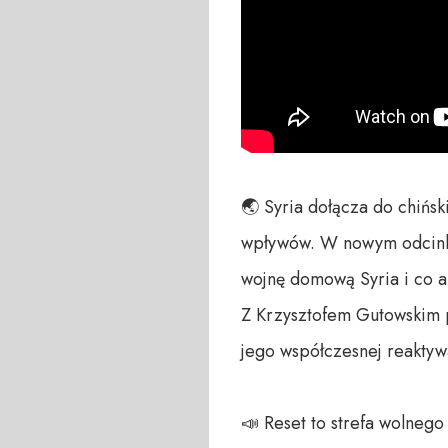
🌏 Syria dołącza do chińsk
wpływów. W nowym odcinku
wojnę domową Syria i co al
Z Krzysztofem Gutowskim p
jego współczesnej reaktywac
📣 Reset to strefa wolneg