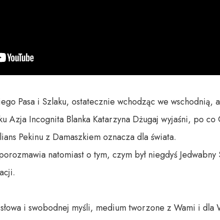
iego Pasa i Szlaku, ostatecznie wchodząc we wschodnią, a 
 Azja Incognita Blanka Katarzyna Dżugaj wyjaśni, po co
ians Pekinu z Damaszkiem oznacza dla świata. 

orozmawia natomiast o tym, czym był niegdyś Jedwabny S
ji. 

o słowa i swobodnej myśli, medium tworzone z Wami i dla 