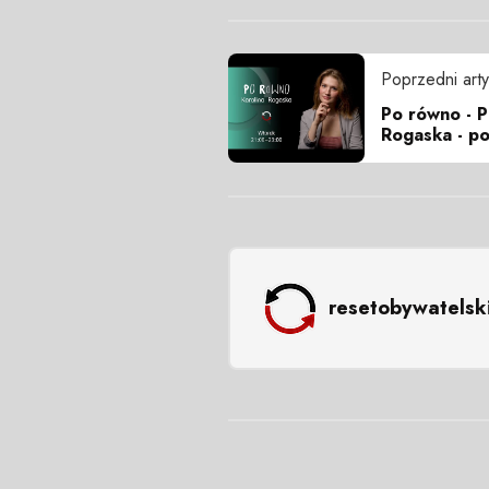
Poprzedni arty
Po równo - P
Rogaska - p
resetobywatelsk