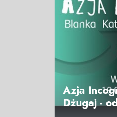
Azja Incogn
Dżugaj - o