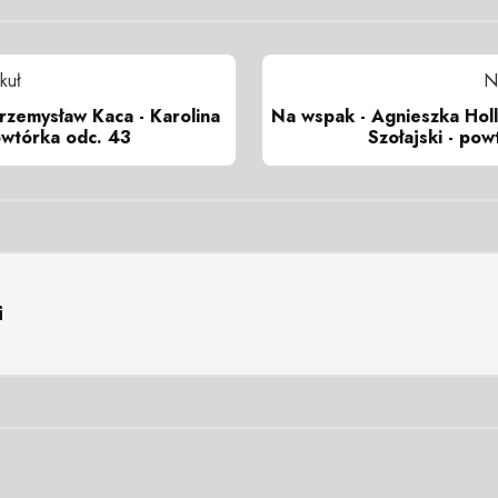
kuł
N
rzemysław Kaca - Karolina
Na wspak - Agnieszka Hol
owtórka odc. 43
Szołajski - pow
i