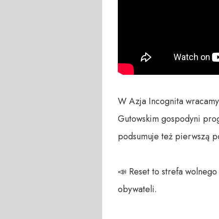
W Azja Incognita wracamy 
Gutowskim gospodyni progra
podsumuje też pierwszą po
📣 Reset to strefa wolneg
obywateli. 
