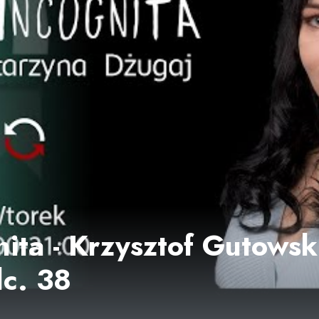
ita - Krzysztof Gutowsk
dc. 38