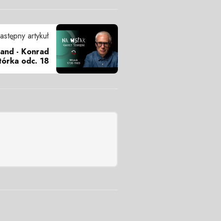
astępny artykuł
land - Konrad
tórka odc. 18