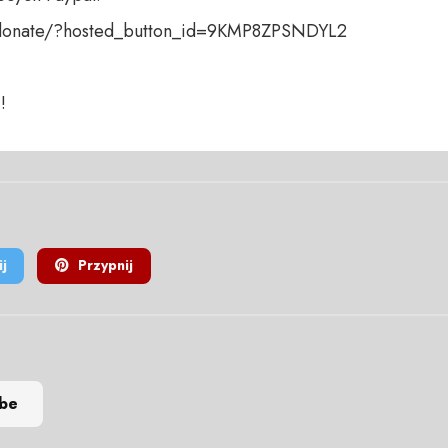
donate/?hosted_button_id=9KMP8ZPSNDYL2

!
j
Przypnij
ube