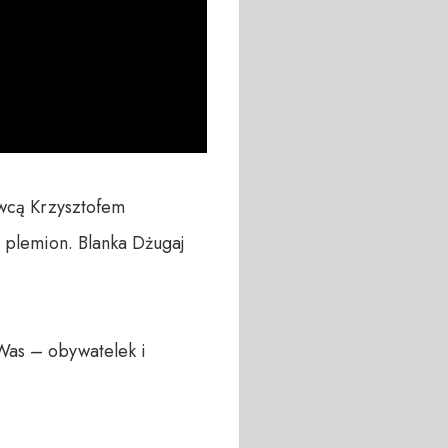
wcą Krzysztofem 
 plemion. Blanka Dżugaj 
Was – obywatelek i 