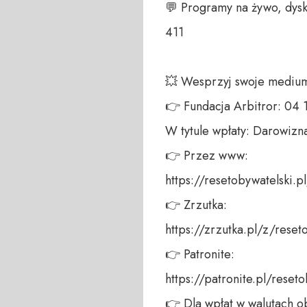
💬 Programy na żywo, dysk
411 

💥 Wesprzyj swoje medium!
👉 Fundacja Arbitror: 04
W tytule wpłaty: Darowizna
👉 Przez www: 

https://resetobywatelski.pl/
👉 Zrzutka: 

https://zrzutka.pl/z/reseto
👉 Patronite: 

https://patronite.pl/reseto
👉 Dla wpłat w walutach ob