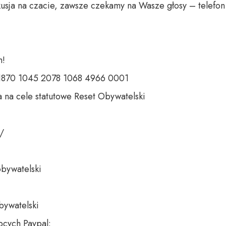
usja na czacie, zawsze czekamy na Wasze głosy – telefon 
 

 1870 1045 2078 1068 4966 0001 

 na cele statutowe Reset Obywatelski 

 

bywatelski 

bywatelski

cych Paypal:
