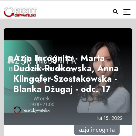
Azja Incognita - Marta
Dudzik-Rudkowska, Anna
Klingofer-Szostakowska -
Blanka Dżugaj - odc. 17
resetobywatelski
lut 15, 2022
azja incognita