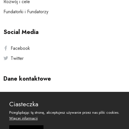
Rozwój i cele
Fundatorki i Fundatorzy
Social Media
Facebook
Twitter
Dane kontaktowe
Andersa 10, 00-201 Warszawa
Ciasteczka
reset@resetobywatelski.pl
Przeglądając tą stronę, akceptujesz używanie przez nas pliki cookies.
Więcej informacji