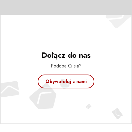
Dołącz do nas
Podoba Ci się?
Obywateluj z nami