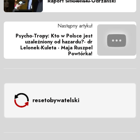
Raport s̶m̶o̶l̶e̶ń̶s̶k̶i̶ Odrzański
Następny artykuł
Psycho-Tropy: Kto w Polsce jest
uzależniony od hazardu?- dr
Lelonek-Kuleta - Maja Ruszpel
Powtórka!
resetobywatelski