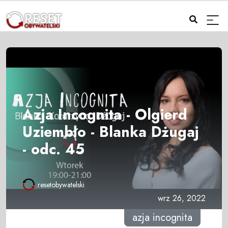
Azja Incognita - Olgierd
Uziembło - Blanka Dżugaj
- odc. 45
resetobywatelski
wrz 26, 2022
azja incognita