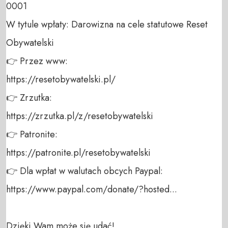
0001 

W tytule wpłaty: Darowizna na cele statutowe Reset 
Obywatelski 

👉 Przez www: 

https://resetobywatelski.pl/ 

👉 Zrzutka: 

https://zrzutka.pl/z/resetobywatelski 

👉 Patronite: 

https://patronite.pl/resetobywatelski

👉 Dla wpłat w walutach obcych Paypal:

https://www.paypal.com/donate/?hosted...

Dzięki Wam może się udać!